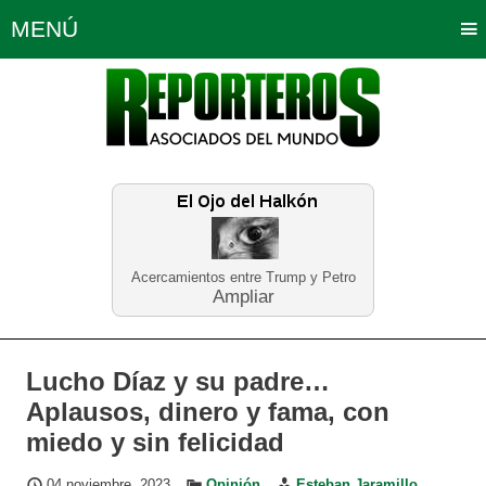
MENÚ
Portada
Política
Opinión
Bogotá
Internacionales
Planeta Tierra
Deportes
Económicas
Regiones
Judiciales
Tecnología
Salud
Turismo
Educación
Neira
Acercamientos entre Trump y Petro
Ampliar
Lucho Díaz y su padre…
Aplausos, dinero y fama, con
miedo y sin felicidad
04 noviembre, 2023
Opinión
Esteban Jaramillo