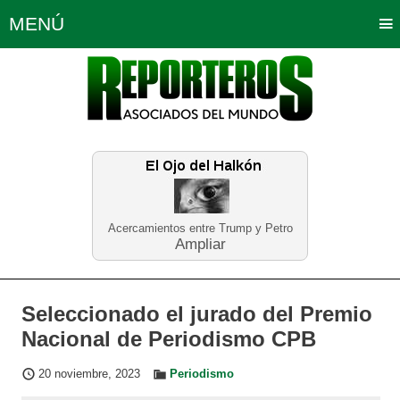
MENÚ
Portada
Política
Opinión
Bogotá
Internacionales
Planeta Tierra
Deportes
Económicas
Regiones
Judiciales
Tecnología
Salud
Turismo
Educación
Neira
Acercamientos entre Trump y Petro
Ampliar
Seleccionado el jurado del Premio
Nacional de Periodismo CPB
20 noviembre, 2023
Periodismo