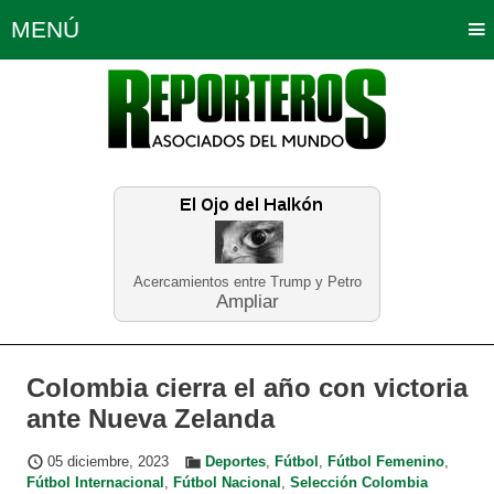
MENÚ
Portada
Política
Opinión
Bogotá
Internacionales
Planeta Tierra
Deportes
Económicas
Regiones
Judiciales
Tecnología
Salud
Turismo
Educación
Neira
Acercamientos entre Trump y Petro
Ampliar
Colombia cierra el año con victoria
ante Nueva Zelanda
05 diciembre, 2023
Deportes
,
Fútbol
,
Fútbol Femenino
,
Fútbol Internacional
,
Fútbol Nacional
,
Selección Colombia