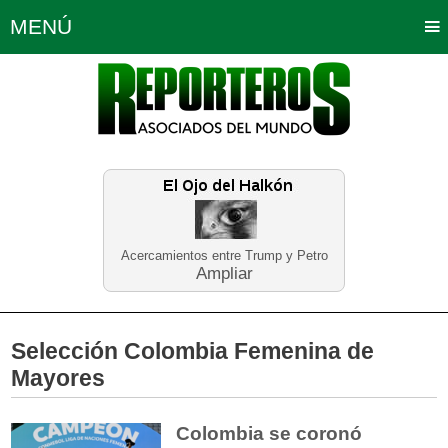
MENÚ
Portada
Política
Opinión
Bogotá
Internacionales
Planeta Tierra
Deportes
Económicas
Regiones
Judiciales
Tecnología
Salud
Turismo
Educación
Neira
Acercamientos entre Trump y Petro
Ampliar
Selección Colombia Femenina de
Mayores
Colombia se coronó