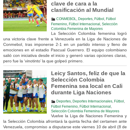
clave de cara a la
clasificación al Mundial
CONMEBOL
,
Deportes
,
Fútbol
,
Fútbol
Femenino
,
Fútbol Internacional
,
Selección
Colombia Femenina de Mayores
La Selección Colombia femenina logró
una victoria clave frente a Venezuela en la Liga de Naciones de
Conmebol, tras imponerse 2-1 en un partido intenso y lleno de
emociones en el estadio Pascual Guerrero. El equipo colombiano
salió con iniciativa desde el inicio y generó varias opciones claras,
pero fue la ‘vinotinto’ la que golpeó primero.
Leicy Santos, feliz de que la
Selección Colombia
Femenina sea local en Cali
durante Liga Naciones
Deportes
,
Deportes Internacionales
,
Fútbol
,
Fútbol Femenino
,
Fútbol Internacional
,
Selección Colombia Femenina de Mayores
Vuelve la Liga de Naciones Femenina y
la Selección Colombia afrontará la quinta fecha del certamen ante
Venezuela, compromiso a disputarse este viernes 10 de abril (8 de