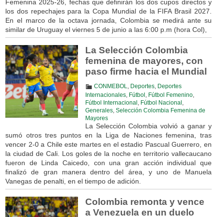
Femenina 2025-26, fechas que definirán los dos cupos directos y
los dos repechajes para la Copa Mundial de la FIFA Brasil 2027.
En el marco de la octava jornada, Colombia se medirá ante su
similar de Uruguay el viernes 5 de junio a las 6:00 p.m (hora Col),
La Selección Colombia
femenina de mayores, con
paso firme hacia el Mundial
CONMEBOL
,
Deportes
,
Deportes
Internacionales
,
Fútbol
,
Fútbol Femenino
,
Fútbol Internacional
,
Fútbol Nacional
,
Generales
,
Selección Colombia Femenina de
Mayores
La Selección Colombia volvió a ganar y
sumó otros tres puntos en la Liga de Naciones femenina, tras
vencer 2-0 a Chile este martes en el estadio Pascual Guerrero, en
la ciudad de Cali. Los goles de la noche en territorio vallecaucano
fueron de Linda Caicedo, con una gran acción individual que
finalizó de gran manera dentro del área, y uno de Manuela
Vanegas de penalti, en el tiempo de adición.
Colombia remonta y vence
a Venezuela en un duelo