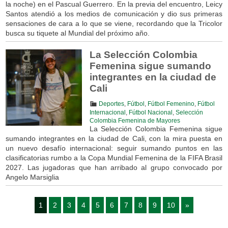
la noche) en el Pascual Guerrero. En la previa del encuentro, Leicy
Santos atendió a los medios de comunicación y dio sus primeras
sensaciones de cara a lo que se viene, recordando que la Tricolor
busca su tiquete al Mundial del próximo año.
La Selección Colombia
Femenina sigue sumando
integrantes en la ciudad de
Cali
Deportes
,
Fútbol
,
Fútbol Femenino
,
Fútbol
Internacional
,
Fútbol Nacional
,
Selección
Colombia Femenina de Mayores
La Selección Colombia Femenina sigue
sumando integrantes en la ciudad de Cali, con la mira puesta en
un nuevo desafío internacional: seguir sumando puntos en las
clasificatorias rumbo a la Copa Mundial Femenina de la FIFA Brasil
2027. Las jugadoras que han arribado al grupo convocado por
Angelo Marsiglia
1
2
3
4
5
6
7
8
9
10
»