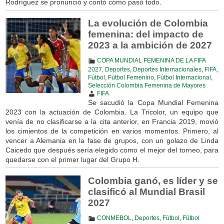
Rodríguez se pronunció y contó cómo pasó todo.
La evolución de Colombia
femenina: del impacto de
2023 a la ambición de 2027
COPA MUNDIAL FEMENINA DE LA FIFA
2027
,
Deportes
,
Deportes Internacionales
,
FIFA
,
Fútbol
,
Fútbol Femenino
,
Fútbol Internacional
,
Selección Colombia Femenina de Mayores
FIFA
Se sacudió la Copa Mundial Femenina
2023 con la actuación de Colombia. La Tricolor, un equipo que
venía de no clasificarse a la cita anterior, en Francia 2019, movió
los cimientos de la competición en varios momentos. Primero, al
vencer a Alemania en la fase de grupos, con un golazo de Linda
Caicedo que después sería elegido como el mejor del torneo, para
quedarse con el primer lugar del Grupo H.
Colombia ganó, es líder y se
clasificó al Mundial Brasil
2027
CONMEBOL
,
Deportes
,
Fútbol
,
Fútbol