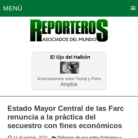
MENÚ
Portada
Política
Opinión
Bogotá
Internacionales
Planeta Tierra
Deportes
Económicas
Regiones
Judiciales
Tecnología
Salud
Turismo
Educación
Neira
Acercamientos entre Trump y Petro
Ampliar
Estado Mayor Central de las Farc
renuncia a la práctica del
secuestro con fines económicos
12 diciembre, 2023
Diálogos de paz entre Gobierno y