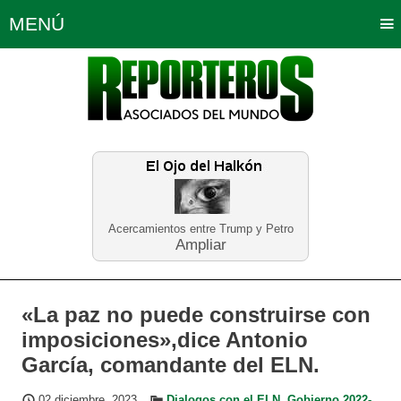
MENÚ
Portada
Política
Opinión
Bogotá
Internacionales
Planeta Tierra
Deportes
Económicas
Regiones
Judiciales
Tecnología
Salud
Turismo
Educación
Neira
Acercamientos entre Trump y Petro
Ampliar
«La paz no puede construirse con
imposiciones»,dice Antonio
García, comandante del ELN.
02 diciembre, 2023
Dialogos con el ELN
,
Gobierno 2022-