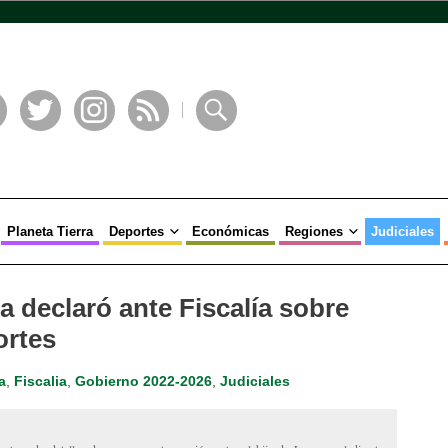
book
Twitter
Instagram
RSS
Buscar
Planeta Tierra
Deportes
Económicas
Regiones
Judiciales
 declaró ante Fiscalía sobre
ortes
a
,
Fiscalia
,
Gobierno 2022-2026
,
Judiciales