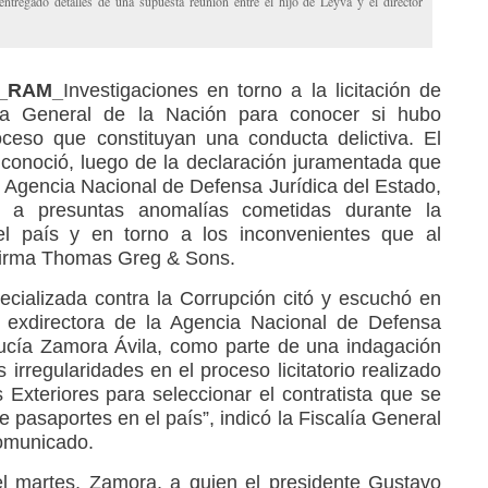
ntregado detalles de una supuesta reunión entre el hijo de Leyva y el director
3_RAM_
Investigaciones en torno a la licitación de
lía General de la Nación para conocer si hubo
oceso que constituyan una conducta delictiva. El
conoció, luego de la declaración juramentada que
la Agencia Nacional de Defensa Jurídica del Estado,
 a presuntas anomalías cometidas durante la
 el país y en torno a los inconvenientes que al
 firma Thomas Greg & Sons.
pecializada contra la Corrupción citó y escuchó en
a exdirectora de la Agencia Nacional de Defensa
Lucía Zamora Ávila, como parte de una indagación
 irregularidades en el proceso licitatorio realizado
 Exteriores para seleccionar el contratista que se
e pasaportes en el país”, indicó la Fiscalía General
comunicado.
 martes, Zamora, a quien el presidente Gustavo