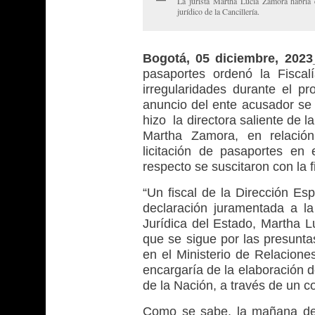
La jurista Martha Lucía Zamora habría e
jurídico de la Cancillería.
Bogotá, 05 diciembre, 202
pasaportes ordenó la Fisca
irregularidades durante el pr
anuncio del ente acusador se 
hizo la directora saliente de 
Martha Zamora, en relación
licitación de pasaportes en
respecto se suscitaron con la
“Un fiscal de la Dirección Es
declaración juramentada a l
Jurídica del Estado, Martha 
que se sigue por las presuntas
en el Ministerio de Relaciones
encargaría de la elaboración d
de la Nación, a través de un 
Como se sabe, la mañana del