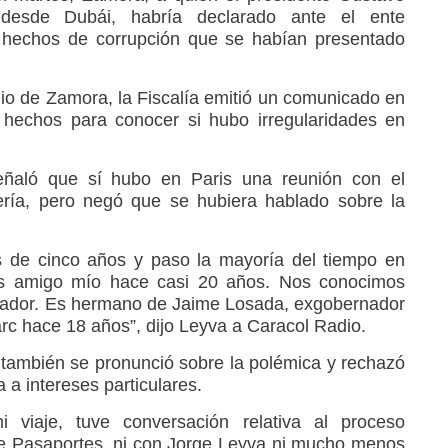
 desde Dubái, habría declarado ante el ente
s hechos de corrupción que se habían presentado
io de Zamora, la Fiscalía emitió un comunicado en
s hechos para conocer si hubo irregularidades en
eñaló que sí hubo en Paris una reunión con el
llería, pero negó que se hubiera hablado sobre la
 de cinco años y paso la mayoría del tiempo en
es amigo mío hace casi 20 años. Nos conocimos
rvador. Es hermano de Jaime Losada, exgobernador
arc hace 18 años”, dijo Leyva a Caracol Radio.
también se pronunció sobre la polémica y rechazó
a intereses particulares.
iaje, tuve conversación relativa al proceso
n de Pasaportes, ni con Jorge Leyva ni mucho menos