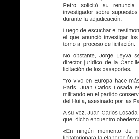
Petro solicitó su renuncia
investigador sobre supuesto
durante la adjudicación.
Luego de escuchar el testimon
el que anunció investigar lo
torno al proceso de licitación.
No obstante, Jorge Leyva s
director jurídico de la Canci
licitación de los pasaportes.
“Yo vivo en Europa hace más
París. Juan Carlos Losada 
militando en el partido conse
del Huila, asesinado por las F
A su vez, Juan Carlos Losada 
que dicho encuentro obedezca 
«En ningún momento de mi v
licitatoriopara la elaboració