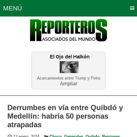
MENÚ
Portada
Política
Opinión
Bogotá
Internacionales
Planeta Tierra
Deportes
Económicas
Regiones
Judiciales
Tecnología
Salud
Turismo
Educación
Neira
Acercamientos entre Trump y Petro
Ampliar
Derrumbes en vía entre Quibdó y
Medellín: habría 50 personas
atrapadas
12 enero, 2024
Choco
,
Generales
,
Quibdo
,
Regiones