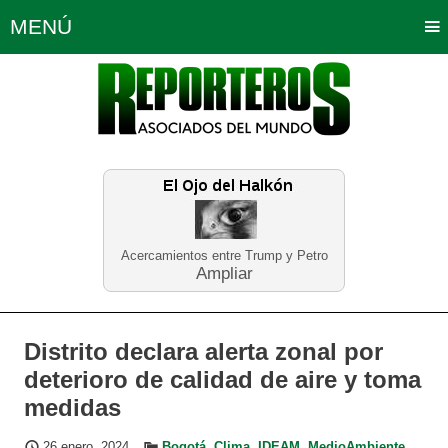
MENÚ
Portada
Política
Opinión
Bogotá
Internacionales
Planeta Tierra
Deportes
Económicas
Regiones
Judiciales
Tecnología
Salud
Turismo
Educación
Neira
Acercamientos entre Trump y Petro
Ampliar
Distrito declara alerta zonal por
deterioro de calidad de aire y toma
medidas
26 enero, 2024
Bogotá
,
Clima
,
IDEAM
,
MedioAmbiente
,