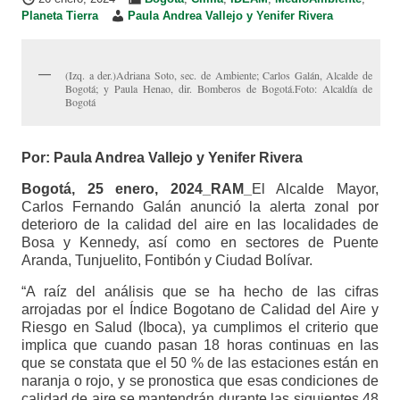
Planeta Tierra
Paula Andrea Vallejo y Yenifer Rivera
(Izq. a der.)Adriana Soto, sec. de Ambiente; Carlos Galán, Alcalde de
Bogotá; y Paula Henao, dir. Bomberos de Bogotá.Foto: Alcaldía de
Bogotá
Por: Paula Andrea Vallejo y Yenifer Rivera
Bogotá, 25 enero, 2024_RAM_
El Alcalde Mayor,
Carlos Fernando Galán anunció la alerta zonal por
deterioro de la calidad del aire en las localidades de
Bosa y Kennedy, así como en sectores de Puente
Aranda, Tunjuelito, Fontibón y Ciudad Bolívar.
“A raíz del análisis que se ha hecho de las cifras
arrojadas por el Índice Bogotano de Calidad del Aire y
Riesgo en Salud (Iboca), ya cumplimos el criterio que
implica que cuando pasan 18 horas continuas en las
que se constata que el 50 % de las estaciones están en
naranja o rojo, y se pronostica que esas condiciones de
calidad de aire se mantendrán durante las siguientes 48