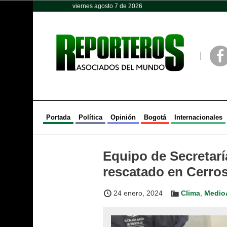
viernes agosto 7 de 2026
Opinión
Política
Deportes
Face
Portada
Política
Opinión
Bogotá
Internacionales
Equipo de Secretar
rescatado en Cerros
24 enero, 2024
Clima
,
Medio