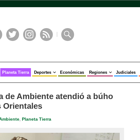
book
Twitter
Instagram
RSS
Buscar
Planeta Tierra
Deportes
Económicas
Regiones
Judiciales
ía de Ambiente atendió a búho
 Orientales
Ambiente
,
Planeta Tierra