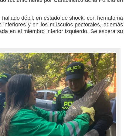
ue hallado débil, en estado de shock, con hematoma
 inferiores y en los músculos pectorales, además
ada en el miembro inferior izquierdo. Se espera su