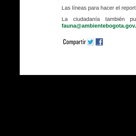
Las líneas para hacer el report
La ciudadanía también pu
fauna@ambientebogota.gov