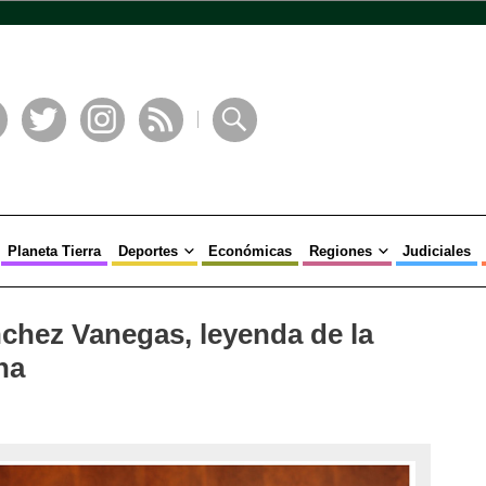
book
Twitter
Instagram
RSS
Buscar
Planeta Tierra
Deportes
Económicas
Regiones
Judiciales
ánchez Vanegas, leyenda de la
na