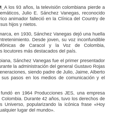
M_
A los 93 años, la televisión colombiana pierde a
emáticos, Julio E. Sánchez Vanegas, reconocido
órico animador falleció en la Clínica del Country de
sus hijos y nietos.
arca, en 1930, Sánchez Vanegas dejó una huella
entretenimiento. Desde joven, su voz inconfundible
ofónicas de Caracol y la Voz de Colombia,
s locutores más destacados del país.
mbiana, Sánchez Vanegas fue el primer presentador
 durante la administración del general Gustavo Rojas
generaciones, siendo padre de Julio, Jaime, Alberto
n sus pasos en los medios de comunicación y el
a, fundó en 1964 Producciones JES, una empresa
 Colombia. Durante 42 años, tuvo los derechos de
s Universo, popularizando la icónica frase «Hoy
alquier lugar del mundo».