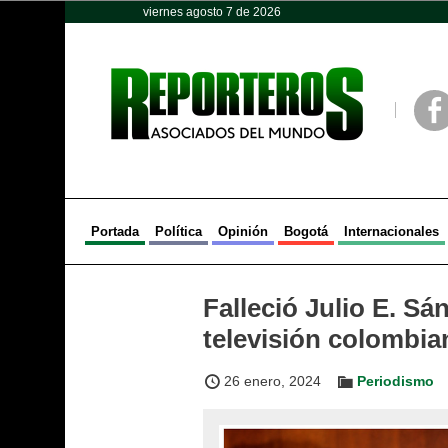
viernes agosto 7 de 2026
Opinión
Política
Deportes
Face
Portada
Política
Opinión
Bogotá
Internacionales
Falleció Julio E. S
televisión colombia
26 enero, 2024
Periodismo