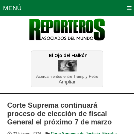
MENÚ
Portada
Política
Opinión
Bogotá
Internacionales
Planeta Tierra
Deportes
Económicas
Regiones
Judiciales
Tecnología
Salud
Turismo
Educación
Neira
Acercamientos entre Trump y Petro
Ampliar
Corte Suprema continuará
proceso de elección de fiscal
General el próximo 7 de marzo
22 febrero, 2024
Corte Suprema de Justicia
,
Fiscalia
,