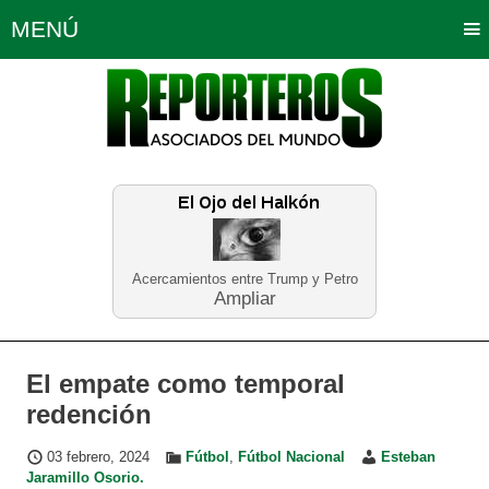
MENÚ
Portada
Política
Opinión
Bogotá
Internacionales
Planeta Tierra
Deportes
Económicas
Regiones
Judiciales
Tecnología
Salud
Turismo
Educación
Neira
Acercamientos entre Trump y Petro
Ampliar
El empate como temporal
redención
03 febrero, 2024
Fútbol
,
Fútbol Nacional
Esteban
Jaramillo Osorio.