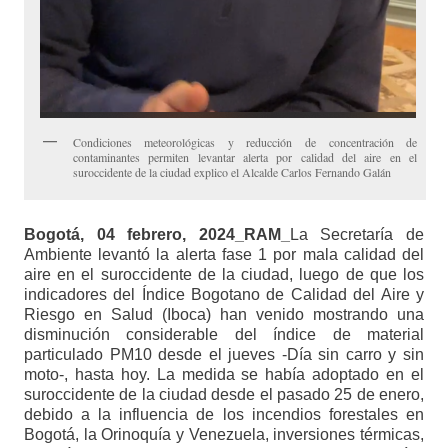
Condiciones meteorológicas y reducción de concentración de
contaminantes permiten levantar alerta por calidad del aire en el
suroccidente de la ciudad explico el Alcalde Carlos Fernando Galán
Bogotá, 04 febrero, 2024_RAM_
La Secretaría de
Ambiente levantó la alerta fase 1 por mala calidad del
aire en el suroccidente de la ciudad, luego de que los
indicadores del Índice Bogotano de Calidad del Aire y
Riesgo en Salud (Iboca) han venido mostrando una
disminución considerable del índice de material
particulado PM10 desde el jueves -Día sin carro y sin
moto-, hasta hoy. La medida se había adoptado en el
suroccidente de la ciudad desde el pasado 25 de enero,
debido a la influencia de los incendios forestales en
Bogotá, la Orinoquía y Venezuela, inversiones térmicas,