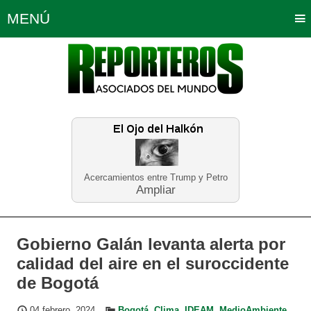
MENÚ
Portada
Política
Opinión
Bogotá
Internacionales
Planeta Tierra
Deportes
Económicas
Regiones
Judiciales
Tecnología
Salud
Turismo
Educación
Neira
Acercamientos entre Trump y Petro
Ampliar
Gobierno Galán levanta alerta por
calidad del aire en el suroccidente
de Bogotá
04 febrero, 2024
Bogotá
,
Clima
,
IDEAM
,
MedioAmbiente
,