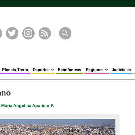
book
Twitter
Instagram
RSS
Buscar
Planeta Tierra
Deportes
Económicas
Regiones
Judiciales
ano
María Angélica Aparicio P.