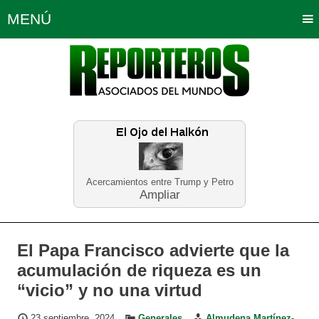
MENÚ
Portada
Política
Opinión
Bogotá
Internacionales
Planeta Tierra
Deportes
Económicas
Regiones
Judiciales
Tecnología
Salud
Turismo
Educación
Neira
Acercamientos entre Trump y Petro
Ampliar
El Papa Francisco advierte que la
acumulación de riqueza es un
“vicio” y no una virtud
23 septiembre, 2024
Generales
Almudena Martínez-