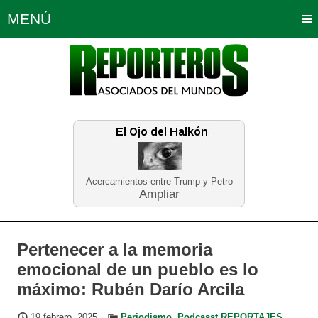
MENÚ
Portada
Política
Opinión
Bogotá
Internacionales
Planeta Tierra
Deportes
Económicas
Regiones
Judiciales
Tecnología
Salud
Turismo
Educación
Neira
Acercamientos entre Trump y Petro
Ampliar
Pertenecer a la memoria
emocional de un pueblo es lo
máximo: Rubén Darío Arcila
19 febrero, 2025
Periodismo
,
Podcasst REPORTAJES