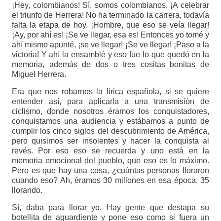
¡Hey, colombianos! Sí, somos colombianos. ¡A celebrar
el triunfo de Herrera! No ha terminado la carrera, todavía
falta la etapa de hoy. ¡Hombre, que eso se veía llegar!
¡Ay, por ahí es! ¡Se ve llegar, esa es! Entonces yo tomé y
ahí mismo apunté, ¡se ve llegar! ¡Se ve llegar! ¡Paso a la
victoria! Y ahí la ensamblé y eso fue lo que quedó en la
memoria, además de dos o tres cositas bonitas de
Miguel Herrera.
Era que nos robarnos la lírica española, si se quiere
entender así, para aplicarla a una transmisión de
ciclismo, donde nosotros éramos los conquistadores,
conquistamos una audiencia y estábamos a punto de
cumplir los cinco siglos del descubrimiento de América,
pero quisimos ser insolentes y hacer la conquista al
revés. Por eso eso se recuerda y uno está en la
memoria emocional del pueblo, que eso es lo máximo.
Pero es que hay una cosa, ¿cuántas personas lloraron
cuando eso? Ah, éramos 30 millones en esa época, 35
llorando.
Sí, daba para llorar yo. Hay gente que destapa su
botellita de aguardiente y pone eso como si fuera un