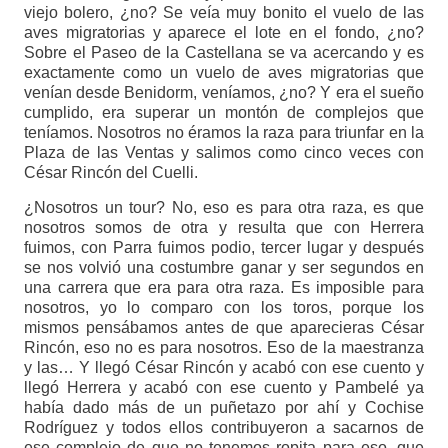
viejo bolero, ¿no? Se veía muy bonito el vuelo de las
aves migratorias y aparece el lote en el fondo, ¿no?
Sobre el Paseo de la Castellana se va acercando y es
exactamente como un vuelo de aves migratorias que
venían desde Benidorm, veníamos, ¿no? Y era el sueño
cumplido, era superar un montón de complejos que
teníamos. Nosotros no éramos la raza para triunfar en la
Plaza de las Ventas y salimos como cinco veces con
César Rincón del Cuelli.
¿Nosotros un tour? No, eso es para otra raza, es que
nosotros somos de otra y resulta que con Herrera
fuimos, con Parra fuimos podio, tercer lugar y después
se nos volvió una costumbre ganar y ser segundos en
una carrera que era para otra raza. Es imposible para
nosotros, yo lo comparo con los toros, porque los
mismos pensábamos antes de que aparecieras César
Rincón, eso no es para nosotros. Eso de la maestranza
y las… Y llegó César Rincón y acabó con ese cuento y
llegó Herrera y acabó con ese cuento y Pambelé ya
había dado más de un puñetazo por ahí y Cochise
Rodríguez y todos ellos contribuyeron a sacarnos de
ese complejo de que no tenemos ropita para eso, que