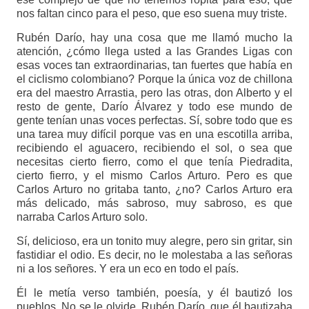
nos faltan cinco para el peso, que eso suena muy triste.
Rubén Darío, hay una cosa que me llamó mucho la
atención, ¿cómo llega usted a las Grandes Ligas con
esas voces tan extraordinarias, tan fuertes que había en
el ciclismo colombiano? Porque la única voz de chillona
era del maestro Arrastia, pero las otras, don Alberto y el
resto de gente, Darío Álvarez y todo ese mundo de
gente tenían unas voces perfectas. Sí, sobre todo que es
una tarea muy difícil porque vas en una escotilla arriba,
recibiendo el aguacero, recibiendo el sol, o sea que
necesitas cierto fierro, como el que tenía Piedradita,
cierto fierro, y el mismo Carlos Arturo. Pero es que
Carlos Arturo no gritaba tanto, ¿no? Carlos Arturo era
más delicado, más sabroso, muy sabroso, es que
narraba Carlos Arturo solo.
Sí, delicioso, era un tonito muy alegre, pero sin gritar, sin
fastidiar el odio. Es decir, no le molestaba a las señoras
ni a los señores. Y era un eco en todo el país.
Él le metía verso también, poesía, y él bautizó los
pueblos. No se le olvide, Rubén Darío, que él bautizaba