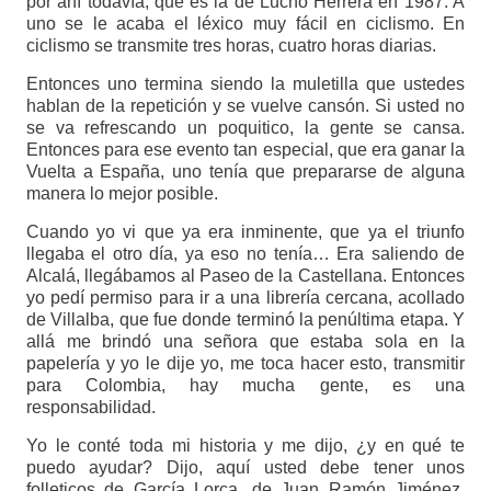
por ahí todavía, que es la de Lucho Herrera en 1987. A
uno se le acaba el léxico muy fácil en ciclismo. En
ciclismo se transmite tres horas, cuatro horas diarias.
Entonces uno termina siendo la muletilla que ustedes
hablan de la repetición y se vuelve cansón. Si usted no
se va refrescando un poquitico, la gente se cansa.
Entonces para ese evento tan especial, que era ganar la
Vuelta a España, uno tenía que prepararse de alguna
manera lo mejor posible.
Cuando yo vi que ya era inminente, que ya el triunfo
llegaba el otro día, ya eso no tenía… Era saliendo de
Alcalá, llegábamos al Paseo de la Castellana. Entonces
yo pedí permiso para ir a una librería cercana, acollado
de Villalba, que fue donde terminó la penúltima etapa. Y
allá me brindó una señora que estaba sola en la
papelería y yo le dije yo, me toca hacer esto, transmitir
para Colombia, hay mucha gente, es una
responsabilidad.
Yo le conté toda mi historia y me dijo, ¿y en qué te
puedo ayudar? Dijo, aquí usted debe tener unos
folleticos de García Lorca, de Juan Ramón Jiménez.