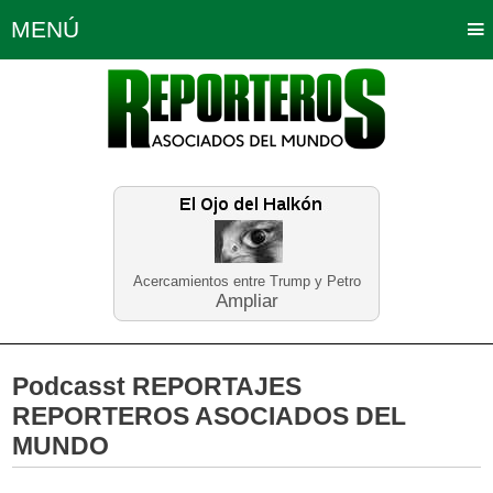
MENÚ
Portada
Política
Opinión
Bogotá
Internacionales
Planeta Tierra
Deportes
Económicas
Regiones
Judiciales
Tecnología
Salud
Turismo
Educación
Neira
Acercamientos entre Trump y Petro
Ampliar
Podcasst REPORTAJES
REPORTEROS ASOCIADOS DEL
MUNDO