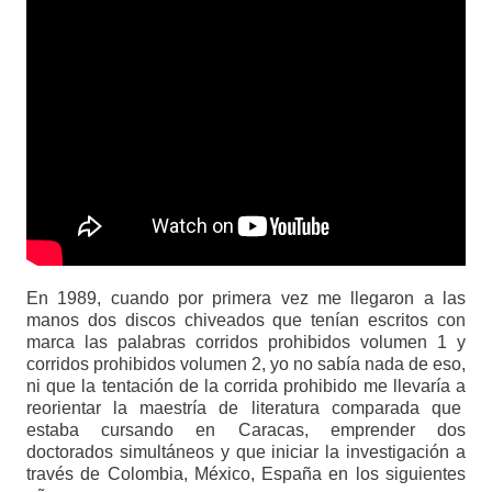
En 1989, cuando por primera vez me llegaron a las
manos dos discos chiveados que tenían escritos con
marca las palabras corridos prohibidos volumen 1 y
corridos prohibidos volumen 2, yo no sabía nada de eso,
ni que la tentación de la corrida prohibido me llevaría a
reorientar la maestría de literatura comparada que
estaba cursando en Caracas, emprender dos
doctorados simultáneos y que iniciar la investigación a
través de Colombia, México, España en los siguientes