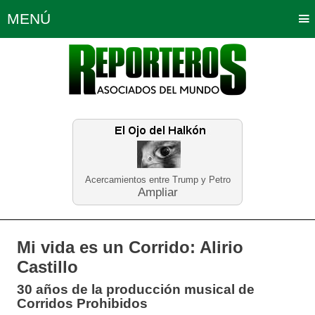
MENÚ
Portada
Política
Opinión
Bogotá
Internacionales
Planeta Tierra
Deportes
Económicas
Regiones
Judiciales
Tecnología
Salud
Turismo
Educación
Neira
Acercamientos entre Trump y Petro
Ampliar
Mi vida es un Corrido: Alirio
Castillo
30 años de la producción musical de
Corridos Prohibidos