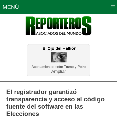
MENÚ
Portada
Política
Opinión
Bogotá
Internacionales
Planeta Tierra
Deportes
Económicas
Regiones
Judiciales
Tecnología
Salud
Turismo
Educación
Neira
Acercamientos entre Trump y Petro
Ampliar
El registrador garantizó
transparencia y acceso al código
fuente del software en las
Elecciones