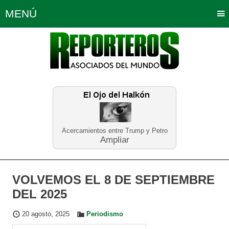
MENÚ
Portada
Política
Opinión
Bogotá
Internacionales
Planeta Tierra
Deportes
Económicas
Regiones
Judiciales
Tecnología
Salud
Turismo
Educación
Neira
Acercamientos entre Trump y Petro
Ampliar
VOLVEMOS EL 8 DE SEPTIEMBRE
DEL 2025
20 agosto, 2025
Periodismo