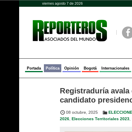
viernes agosto 7 de 2026
Opinión
Política
Deportes
Face
Portada
Política
Opinión
Bogotá
Internacionales
Registraduría avala
candidato presidenc
08 octubre, 2025
ELECCIONE
2026
,
Elecciones Territoriales 2023
,