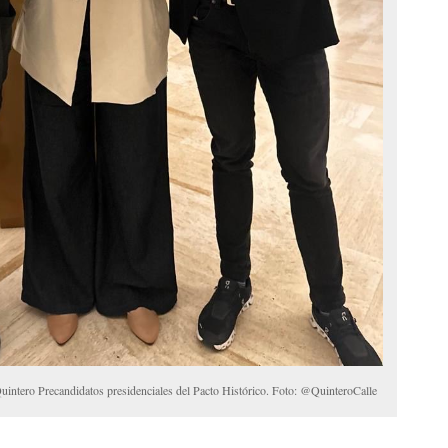
intero Precandidatos presidenciales del Pacto Histórico. Foto: @QuinteroCalle