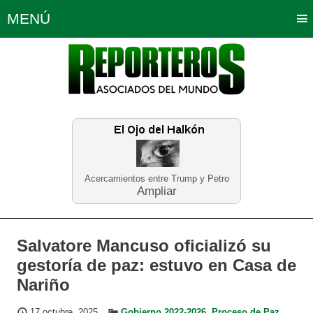
MENÚ
Portada
Política
Opinión
Bogotá
Internacionales
Planeta Tierra
Deportes
Económicas
Regiones
Judiciales
Tecnología
Salud
Turismo
Educación
Neira
Acercamientos entre Trump y Petro
Ampliar
Salvatore Mancuso oficializó su
gestoría de paz: estuvo en Casa de
Nariño
17 octubre, 2025
Gobierno 2022-2026
,
Proceso de Paz