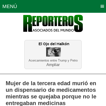
MENÚ
Portada
Política
Opinión
Bogotá
Internacionales
Planeta Tierra
Deportes
Económicas
Regiones
Judiciales
Tecnología
Salud
Turismo
Educación
Neira
Acercamientos entre Trump y Petro
Ampliar
Mujer de la tercera edad murió en
un dispensario de medicamentos
mientras se quejaba porque no le
entregaban medicinas