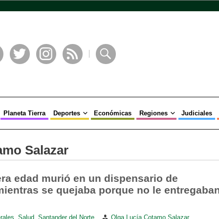
book
Twitter
Instagram
RSS
Buscar
Planeta Tierra
Deportes
Económicas
Regiones
Judiciales
amo Salazar
era edad murió en un dispensario de
entras se quejaba porque no le entregaba
rales
,
Salud
,
Santander del Norte
Olga Lucía Cotamo Salazar