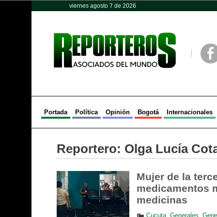
viernes agosto 7 de 2026
Opinión
Política
Deportes
Face
Portada
Política
Opinión
Bogotá
Internacionales
Reportero:
Olga Lucía Cot
Mujer de la terc
medicamentos mi
medicinas
Cucuta
,
Generales
,
Gene