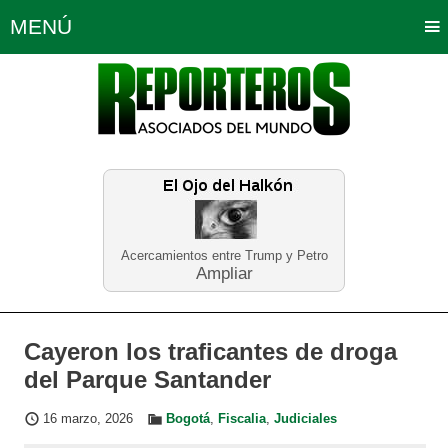
MENÚ
Portada
Política
Opinión
Bogotá
Internacionales
Planeta Tierra
Deportes
Económicas
Regiones
Judiciales
Tecnología
Salud
Turismo
Educación
Neira
Acercamientos entre Trump y Petro
Ampliar
Cayeron los traficantes de droga
del Parque Santander
16 marzo, 2026
Bogotá
,
Fiscalia
,
Judiciales