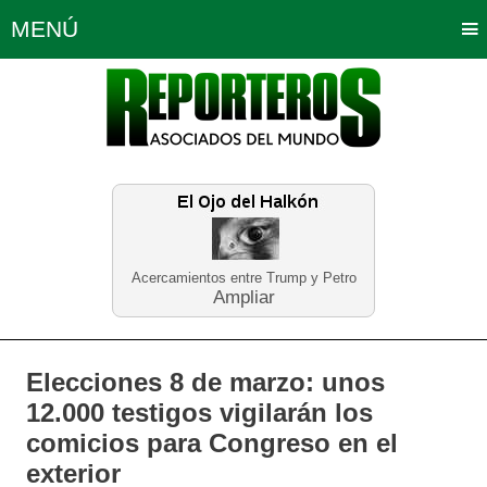
MENÚ
Portada
Política
Opinión
Bogotá
Internacionales
Planeta Tierra
Deportes
Económicas
Regiones
Judiciales
Tecnología
Salud
Turismo
Educación
Neira
Acercamientos entre Trump y Petro
Ampliar
Elecciones 8 de marzo: unos
12.000 testigos vigilarán los
comicios para Congreso en el
exterior