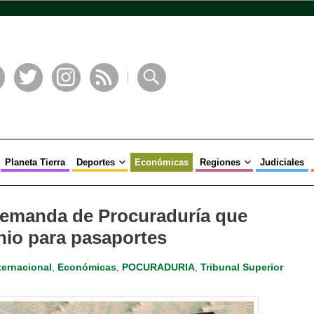
book
Twitter
Instagram
RSS
Buscar
Planeta Tierra
Deportes
Económicas
Regiones
Judiciales
demanda de Procuraduría que
nio para pasaportes
ternacional
,
Económicas
,
POCURADURIA
,
Tribunal Superior