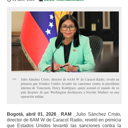
Julio Sánchez Cristo, director de 6AM W de Caracol Radio, reveló en
primicia que Estados Unidos levantó las sanciones contra la presidenta
interina de Venezuela, Delcy Rodríguez, quien asumió el mando de su
país después de que Washington destituyera a Nicolás Maduro en una
operación militar.
Bogotá, abril 01, 2026_ RAM _
Julio Sánchez Cristo,
director de 6AM W de Caracol Radio, reveló en primicia
que Estados Unidos levantó las sanciones contra la