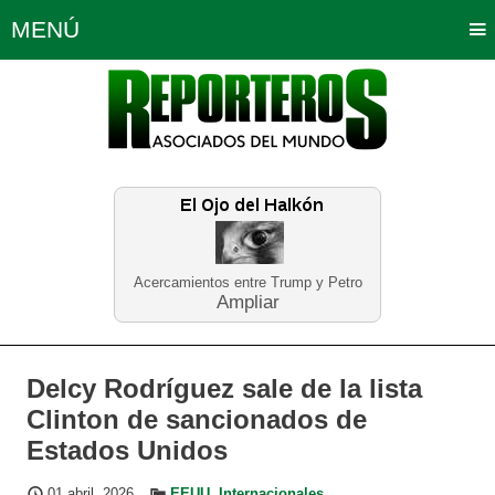
MENÚ
Portada
Política
Opinión
Bogotá
Internacionales
Planeta Tierra
Deportes
Económicas
Regiones
Judiciales
Tecnología
Salud
Turismo
Educación
Neira
Acercamientos entre Trump y Petro
Ampliar
Delcy Rodríguez sale de la lista
Clinton de sancionados de
Estados Unidos
01 abril, 2026
EEUU
,
Internacionales