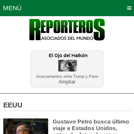
MENÚ
Portada
Política
Opinión
Bogotá
Internacionales
Planeta Tierra
Deportes
Económicas
Regiones
Judiciales
Tecnología
Salud
Turismo
Educación
Neira
Acercamientos entre Trump y Petro
Ampliar
EEUU
Gustavo Petro busca último
viaje a Estados Unidos,