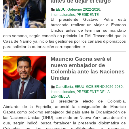
antes de dejar el cargo
EEUU
,
Gobierno 2022-2026
,
Internacionales
,
PRESIDENTE
El presidente Gustavo Petro está
buscando realizar un viajar a Estados
Unidos antes de terminar su mandato
esta semana, según conoció en primicia La FM. Trascendió que la
Casa de Nariño ya inició las gestiones por los canales diplomáticos
para solicitar la autorización correspondiente.
Mauricio Gaona será el
nuevo embajador de
Colombia ante las Naciones
Unidas
Cancillería
,
EEUU
,
GOBIERNO 2026-2030
,
Internacionales
,
PRESIDENTE DE LA
ESPRIELLA
El presidente electo de Colombia,
Abelardo de la Espriella, anunció la designación de Mauricio
Gaona como próximo embajador del país ante la Organización de
las Naciones Unidas (ONU), con sede en Nueva York, una decisión
que, según indicó, busca fortalecer la presencia diplomática de
Colombia en los escenarios multilaterales y recuperar