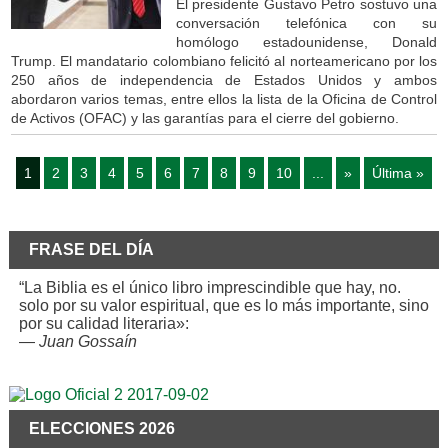
El presidente Gustavo Petro sostuvo una
conversación telefónica con su
homólogo estadounidense, Donald
Trump. El mandatario colombiano felicitó al norteamericano por los
250 años de independencia de Estados Unidos y ambos
abordaron varios temas, entre ellos la lista de la Oficina de Control
de Activos (OFAC) y las garantías para el cierre del gobierno.
1
2
3
4
5
6
7
8
9
10
...
»
Última »
FRASE DEL DÍA
“La Biblia es el único libro imprescindible que hay, no.
solo por su valor espiritual, que es lo más importante, sino
por su calidad literaria»:
—
Juan Gossaín
ELECCIONES 2026