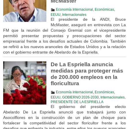
McMaster
Economía Internacional
,
Económicas
,
EEUU
,
Internacionales
El presidente de la ANDI, Bruce
McMaster, aseguró en entrevista con La
FM que la reunión del Consejo Gremial con el vicepresidente
permitió presentar propuestas y preocupaciones del sector
empresarial frente a los desafíos actuales de Colombia. También
se refirió a los nuevos aranceles de Estados Unidos y a la relación
con el gobierno entrante de Abelardo de la Espriella.
De La Espriella anuncia
medidas para proteger más
de 200.000 empleos en la
floricultura
Economía Internacional
,
Económicas
,
EEUU
,
GOBIERNO 2026-2030
,
Internacionales
,
PRESIDENTE DE LA ESPRIELLA
El gobierno del presidente electo
Abelardo De La Espriella anunció que trabajará junto con
Asocolflores en la construcción de un plan de choque para
fortalecer la competitividad del sector floricultor frente a los
desafíos que enfrenta la industria, entre ellos los nuevos aranceles