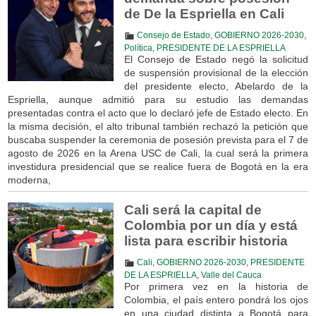
de De la Espriella en Cali
Consejo de Estado
,
GOBIERNO 2026-2030
,
Política
,
PRESIDENTE DE LA ESPRIELLA
El Consejo de Estado negó la solicitud
de suspensión provisional de la elección
del presidente electo, Abelardo de la
Espriella, aunque admitió para su estudio las demandas
presentadas contra el acto que lo declaró jefe de Estado electo. En
la misma decisión, el alto tribunal también rechazó la petición que
buscaba suspender la ceremonia de posesión prevista para el 7 de
agosto de 2026 en la Arena USC de Cali, la cual será la primera
investidura presidencial que se realice fuera de Bogotá en la era
moderna,
Cali será la capital de
Colombia por un día y está
lista para escribir historia
Cali
,
GOBIERNO 2026-2030
,
PRESIDENTE
DE LA ESPRIELLA
,
Valle del Cauca
Por primera vez en la historia de
Colombia, el país entero pondrá los ojos
en una ciudad distinta a Bogotá para