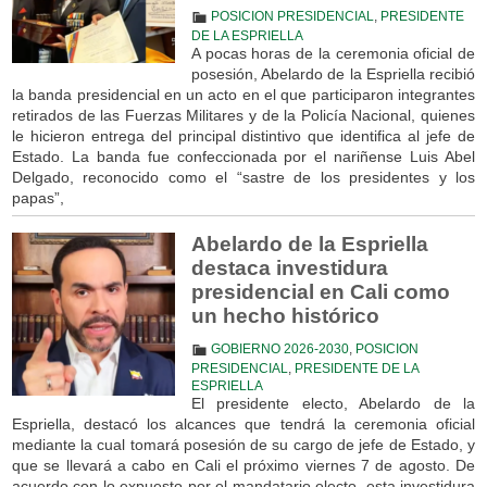
POSICION PRESIDENCIAL
,
PRESIDENTE
DE LA ESPRIELLA
A pocas horas de la ceremonia oficial de
posesión, Abelardo de la Espriella recibió
la banda presidencial en un acto en el que participaron integrantes
retirados de las Fuerzas Militares y de la Policía Nacional, quienes
le hicieron entrega del principal distintivo que identifica al jefe de
Estado. La banda fue confeccionada por el nariñense Luis Abel
Delgado, reconocido como el “sastre de los presidentes y los
papas”,
Abelardo de la Espriella
destaca investidura
presidencial en Cali como
un hecho histórico
GOBIERNO 2026-2030
,
POSICION
PRESIDENCIAL
,
PRESIDENTE DE LA
ESPRIELLA
El presidente electo, Abelardo de la
Espriella, destacó los alcances que tendrá la ceremonia oficial
mediante la cual tomará posesión de su cargo de jefe de Estado, y
que se llevará a cabo en Cali el próximo viernes 7 de agosto. De
acuerdo con lo expuesto por el mandatario electo, esta investidura