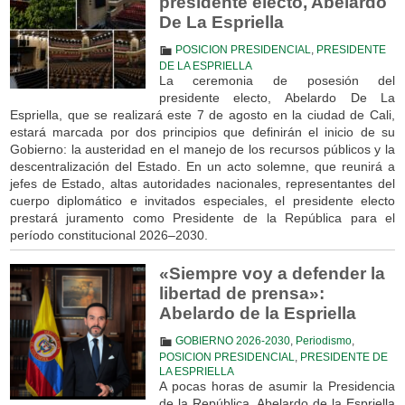
presidente electo, Abelardo
De La Espriella
POSICION PRESIDENCIAL
,
PRESIDENTE
DE LA ESPRIELLA
La ceremonia de posesión del
presidente electo, Abelardo De La
Espriella, que se realizará este 7 de agosto en la ciudad de Cali,
estará marcada por dos principios que definirán el inicio de su
Gobierno: la austeridad en el manejo de los recursos públicos y la
descentralización del Estado. En un acto solemne, que reunirá a
jefes de Estado, altas autoridades nacionales, representantes del
cuerpo diplomático e invitados especiales, el presidente electo
prestará juramento como Presidente de la República para el
período constitucional 2026–2030.
«Siempre voy a defender la
libertad de prensa»:
Abelardo de la Espriella
GOBIERNO 2026-2030
,
Periodismo
,
POSICION PRESIDENCIAL
,
PRESIDENTE DE
LA ESPRIELLA
A pocas horas de asumir la Presidencia
de la República, Abelardo de la Espriella