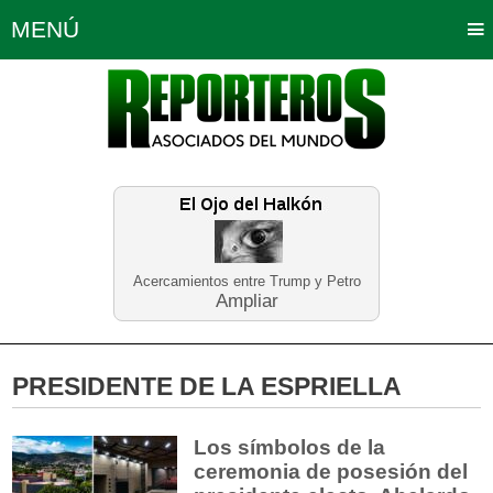
MENÚ
Portada
Política
Opinión
Bogotá
Internacionales
Planeta Tierra
Deportes
Económicas
Regiones
Judiciales
Tecnología
Salud
Turismo
Educación
Neira
Acercamientos entre Trump y Petro
Ampliar
PRESIDENTE DE LA ESPRIELLA
Los símbolos de la
ceremonia de posesión del