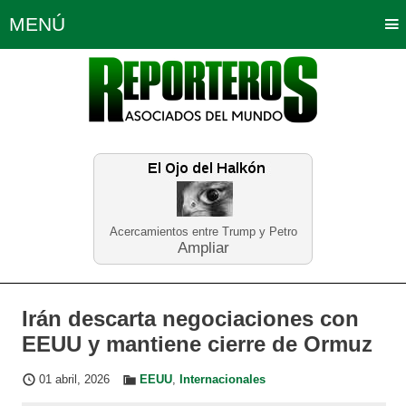
MENÚ
Portada
Política
Opinión
Bogotá
Internacionales
Planeta Tierra
Deportes
Económicas
Regiones
Judiciales
Tecnología
Salud
Turismo
Educación
Neira
Acercamientos entre Trump y Petro
Ampliar
Irán descarta negociaciones con
EEUU y mantiene cierre de Ormuz
01 abril, 2026
EEUU
,
Internacionales