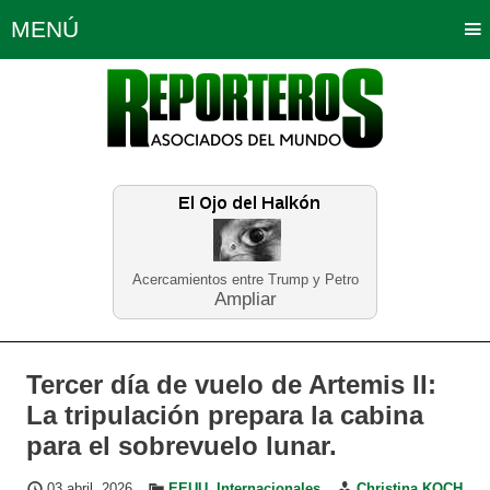
MENÚ
Portada
Política
Opinión
Bogotá
Internacionales
Planeta Tierra
Deportes
Económicas
Regiones
Judiciales
Tecnología
Salud
Turismo
Educación
Neira
Acercamientos entre Trump y Petro
Ampliar
Tercer día de vuelo de Artemis II:
La tripulación prepara la cabina
para el sobrevuelo lunar.
03 abril, 2026
EEUU
,
Internacionales
Christina KOCH