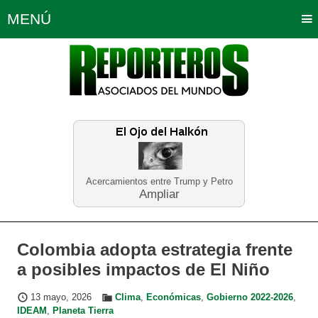
MENÚ
Portada
Política
Opinión
Bogotá
Internacionales
Planeta Tierra
Deportes
Económicas
Regiones
Judiciales
Tecnología
Salud
Turismo
Educación
Neira
Acercamientos entre Trump y Petro
Ampliar
Colombia adopta estrategia frente
a posibles impactos de El Niño
13 mayo, 2026
Clima
,
Económicas
,
Gobierno 2022-2026
,
IDEAM
,
Planeta Tierra