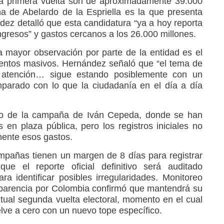
ta primera vuelta son de aproximadamente 39.000
a de Abelardo de la Espriella es la que presenta
z detalló que esta candidatura “ya a hoy reporta
gresos” y gastos cercanos a los 26.000 millones.
 mayor observación por parte de la entidad es el
ventos masivos. Hernández señaló que “el tema de
a atención… sigue estando posiblemente con un
parado con lo que la ciudadanía en el día a día
so de la campaña de Iván Cepeda, donde se han
n plaza pública, pero los registros iniciales no
mente esos gastos.
ampañas tienen un margen de 8 días para registrar
e el reporte oficial definitivo será auditado
a identificar posibles irregularidades. Monitoreo
sparencia por Colombia confirmó que mantendrá su
ntual segunda vuelta electoral, momento en el cual
elve a cero con un nuevo tope específico.