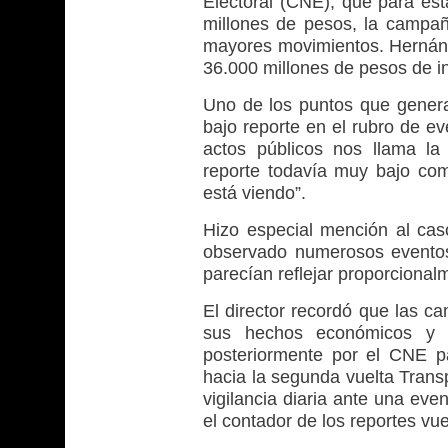
Electoral (CNE), que para es
millones de pesos, la campañ
mayores movimientos. Hernánde
36.000 millones de pesos de in
Uno de los puntos que genera
bajo reporte en el rubro de e
actos públicos nos llama l
reporte todavía muy bajo com
está viendo”.
Hizo especial mención al ca
observado numerosos eventos e
parecían reflejar proporcional
El director recordó que las c
sus hechos económicos y qu
posteriormente por el CNE par
hacia la segunda vuelta Tran
vigilancia diaria ante una eve
el contador de los reportes vu