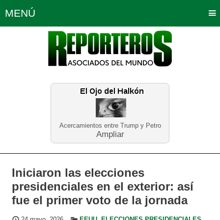
MENÚ
Portada
Política
Opinión
Bogotá
Internacionales
Planeta Tierra
Deportes
Económicas
Regiones
Judiciales
Tecnología
Salud
Turismo
Educación
Neira
Acercamientos entre Trump y Petro
Ampliar
Iniciaron las elecciones
presidenciales en el exterior: así
fue el primer voto de la jornada
24 mayo, 2026
EEUU
,
ELECCIONES PRESIDENCIALES