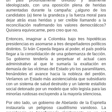
un país profundamente dividido y altamente
ideologizado, con una oposición plena de heridas
aumentadas durante la campaña: ¿alguno de los
candidatos (a) tiene la grandeza y la fuerza moral para
dejar atrás esas heridas y ser creíble llamando a la
reconciliación reafirmando los valores democráticos?
Quisiera equivocarme, pero creo que no.
Entonces, imaginar a Colombia bajo tres hipotéticas
presidencias es asomarse a tres despeñaderos políticos
distintos. Si Iván Cepeda llegara al poder, el país podría
llegar a la consolidación de una gobernanza de facción.
Su gobierno tendería a perpetuar el actual caos
administrativo al que le sumaría la exaltación en
demasía de las víctimas del Estado y/o los paramilitares,
frenándoles el avance hacia la nobleza del perdón.
Veríamos un Estado más asistencialista que subsidiario
con un sistema de salud destruido y un latente estallido
social detonado por un modelo que sólo legisla para las
minorías ruidosas excluyendo a la mayoría silenciosa.
Por otro lado, un gobierno de Abelardo de la Espriella
instauraría un peligroso caudillismo vanidoso. La