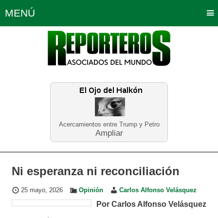
MENÚ
Portada
Política
Opinión
Bogotá
Internacionales
Planeta Tierra
Deportes
Económicas
Regiones
Judiciales
Tecnología
Salud
Turismo
Educación
Neira
Acercamientos entre Trump y Petro
Ampliar
Ni esperanza ni reconciliación
25 mayo, 2026
Opinión
Carlos Alfonso Velásquez
Por Carlos Alfonso Velásquez