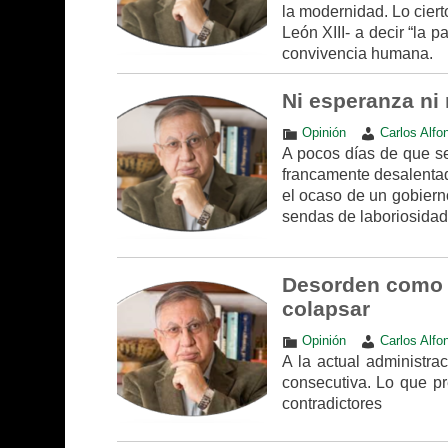
la modernidad. Lo ciert
León XIII- a decir “la 
convivencia humana.
Ni esperanza ni 
Opinión
Carlos Alfo
A pocos días de que se
francamente desalentad
el ocaso de un gobierno
sendas de laboriosidad
Desorden como r
colapsar
Opinión
Carlos Alfo
A la actual administra
consecutiva. Lo que p
contradictores