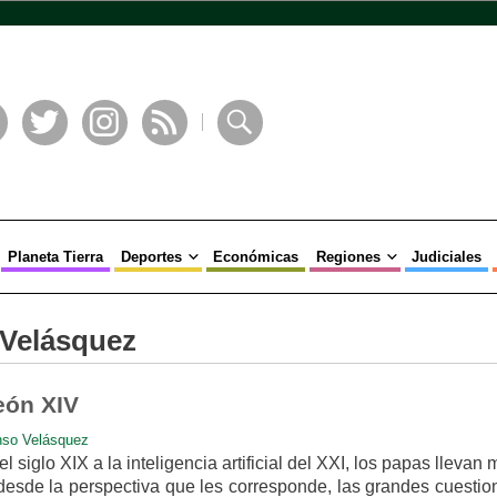
book
Twitter
Instagram
RSS
Buscar
Planeta Tierra
Deportes
Económicas
Regiones
Judiciales
 Velásquez
eón XIV
nso Velásquez
l siglo XIX a la inteligencia artificial del XXI, los papas llevan
desde la perspectiva que les corresponde, las grandes cuestio