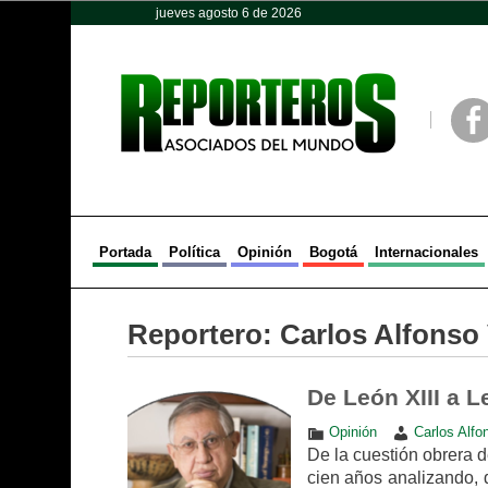
jueves agosto 6 de 2026
Opinión
Política
Deportes
Face
Portada
Política
Opinión
Bogotá
Internacionales
Reportero:
Carlos Alfonso
De León XIII a L
Opinión
Carlos Alfo
De la cuestión obrera de
cien años analizando, 