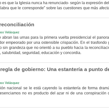
o es que la Iglesia nunca ha renunciado- según la expresión d
palabra que le corresponde” sobre las cuestiones que más afect
reconciliación
nso Velásquez
 abran las urnas para la primera vuelta presidencial el panor
or empeorado por una ostensible crispación. En el trasfondo g
 sin grandeza que no orientó a su pueblo hacia la reconciliac
, salubridad, seguridad, educación y concordia.
egla de gobierno: Una estantería a punto d
nso Velásquez
ción nacional se le está cayendo la estantería de forma dramá
resenciamos no es producto del azar ni de una conspiración 