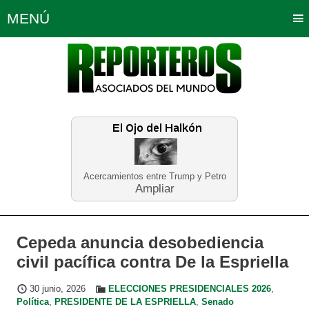
MENÚ
Portada
Política
Opinión
Bogotá
Internacionales
Planeta Tierra
Deportes
Económicas
Regiones
Judiciales
Tecnología
Salud
Turismo
Educación
Neira
Acercamientos entre Trump y Petro
Ampliar
Cepeda anuncia desobediencia
civil pacífica contra De la Espriella
30 junio, 2026
ELECCIONES PRESIDENCIALES 2026
,
Política
,
PRESIDENTE DE LA ESPRIELLA
,
Senado