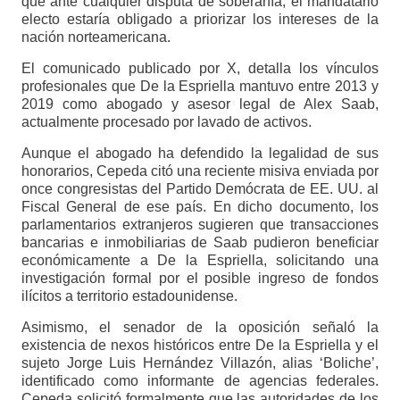
que ante cualquier disputa de soberanía, el mandatario
electo estaría obligado a priorizar los intereses de la
nación norteamericana.
El comunicado publicado por X, detalla los vínculos
profesionales que De la Espriella mantuvo entre 2013 y
2019 como abogado y asesor legal de Alex Saab,
actualmente procesado por lavado de activos.
Aunque el abogado ha defendido la legalidad de sus
honorarios, Cepeda citó una reciente misiva enviada por
once congresistas del Partido Demócrata de EE. UU. al
Fiscal General de ese país. En dicho documento, los
parlamentarios extranjeros sugieren que transacciones
bancarias e inmobiliarias de Saab pudieron beneficiar
económicamente a De la Espriella, solicitando una
investigación formal por el posible ingreso de fondos
ilícitos a territorio estadounidense.
Asimismo, el senador de la oposición señaló la
existencia de nexos históricos entre De la Espriella y el
sujeto Jorge Luis Hernández Villazón, alias ‘Boliche’,
identificado como informante de agencias federales.
Cepeda solicitó formalmente que las autoridades de los