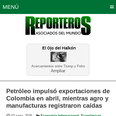
MENÚ
Portada
Política
Opinión
Bogotá
Internacionales
Planeta Tierra
Deportes
Económicas
Regiones
Judiciales
Tecnología
Salud
Turismo
Educación
Neira
Acercamientos entre Trump y Petro
Ampliar
Petróleo impulsó exportaciones de
Colombia en abril, mientras agro y
manufacturas registraron caídas
03 junio, 2026
Economía Internacional
,
Económicas
,