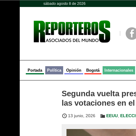
sábado agosto 8 de 2026
Opinión
Política
Deportes
Face
Portada
Política
Opinión
Bogotá
Internacionales
Segunda vuelta pres
las votaciones en el
13 junio, 2026
EEUU
,
ELECCI