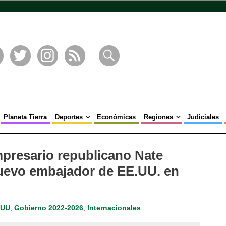
book
Twitter
Instagram
RSS
Buscar
Planeta Tierra
Deportes
Económicas
Regiones
Judiciales
presario republicano Nate
nuevo embajador de EE.UU. en
EUU
,
Gobierno 2022-2026
,
Internacionales