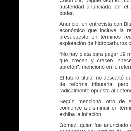
Colombia, Miguel Gómez, con
austeridad anunciada por el 
poder.
Anunció, en entrevista con Blu
económico que incluye la re
presupuesto en términos rea
explotación de hidrocarburos c
“No hay plata para pagar 19 m
que crecen y crecen innec
apretón”, mencionó en lo refer
El futuro titular no descartó 
de reforma tributaria, per
radicalmente opuesto al defend
Según mencionó, otro de su
comience a disminuir en térmi
exhiba la inflación.
Gómez, quien fue anunciado c