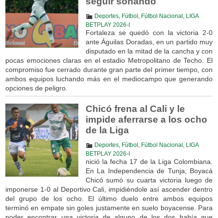
seguir soñando
Deportes
,
Fútbol
,
Fútbol Nacional
,
LIGA
BETPLAY 2026-I
Fortaleza se quedó con la victoria 2-0
ante Águilas Doradas, en un partido muy
disputado en la mitad de la cancha y con
pocas emociones claras en el estadio Metropolitano de Techo. El
compromiso fue cerrado durante gran parte del primer tiempo, con
ambos equipos luchando más en el mediocampo que generando
opciones de peligro.
Chicó frena al Cali y le
impide aferrarse a los ocho
de la Liga
Deportes
,
Fútbol
,
Fútbol Nacional
,
LIGA
BETPLAY 2026-I
nició la fecha 17 de la Liga Colombiana.
En La Independencia de Tunja, Boyacá
Chicó sumó su cuarta victoria luego de
imponerse 1-0 al Deportivo Cali, impidiéndole así ascender dentro
del grupo de los ocho. El último duelo entre ambos equipos
terminó en empate sin goles justamente en suelo boyacense. Para
poder encontrar una victoria de alguno de los dos había que