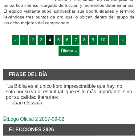
un partido intenso, cargado de fricción y momentos determinantes.
El equipo visitante supo aprovechar sus oportunidades y terminó
llevándose tres puntos de oro que lo ubican dentro del grupo de
los ocho mejores del campeonato.
«
1
2
3
4
5
6
7
8
9
10
...
»
Última »
FRASE DEL DÍA
“La Biblia es el único libro imprescindible que hay, no.
solo por su valor espiritual, que es lo más importante, sino
por su calidad literaria»:
—
Juan Gossaín
ELECCIONES 2026