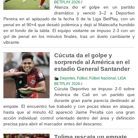
BETPLAY 2026-I
Alianza dio el golpe en un partido
dramático y venció 3–2 a Deportivo
Pereira en el aplazado de la fecha 6 de la Liga BetPlay, con un
penal en el 90+4 que desató polémica y dejó al Matecaña hundido
en el fondo de la tabla. El equipo visitante se impuso 2-3 con un
gol de penal en los minutos finales, tras un duelo cambiante y
vibrante.
Cúcuta da el golpe y
sorprende al América en el
estadio General Santander
Deportes
,
Fútbol
,
Fútbol Nacional
,
LIGA
BETPLAY 2026-I
Cúcuta Deportivo se impuso 2-0 sobre
América de Cali en un partido que
durante gran parte parecía destinado al
empate. El encuentro fue trabado y con pocas ideas en ataque,
hasta que al minuto 42 apareció Jaime Peralta con una gran
acción individual: control orientado dentro del área y definición
precisa para abrir el marcador antes del descanso.
Tolima rescata un empate