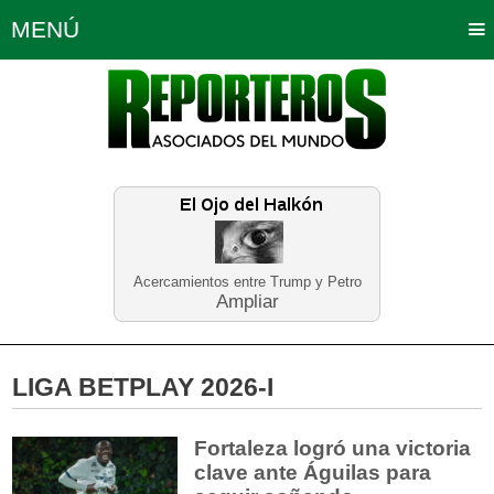
MENÚ
Portada
Política
Opinión
Bogotá
Internacionales
Planeta Tierra
Deportes
Económicas
Regiones
Judiciales
Tecnología
Salud
Turismo
Educación
Neira
Acercamientos entre Trump y Petro
Ampliar
LIGA BETPLAY 2026-I
Fortaleza logró una victoria
clave ante Águilas para