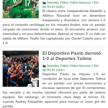
Deportes
,
Fútbol
,
Fútbol Nacional
,
LIGA
BETPLAY 2026-I
El clásico entre Independiente Medellín y
Atlético Nacional tuvo un desenlace
inesperado y dramático, con victoria 2-3
para el conjunto verdolaga en los minutos finales, tras un partido
cargado de emociones desde el inicio. El encuentro arrancó con
intensidad y errores determinantes. Apenas al minuto 3′ un fallo en
salida de William Tesillo fue capitalizado por Daniel Cataño para el
1-0.
El Deportivo Pasto derrotó
1-0 al Deportes Tolima
Deportes
,
Fútbol
,
Fútbol Nacional
,
LIGA
BETPLAY 2026-I
Deportivo Pasto se impuso 1-0 en
condición de local ante Deportes Tolima
en un partido con pocas emociones y
escasas opciones de gol. El compromiso
fue cerrado y sin mucha claridad ofensiva por parte de ambos
equipos. Sin embargo, el momento clave llegó al minuto 33,
cuando Andrey Estupiñán apareció para marcar el único gol del
partido