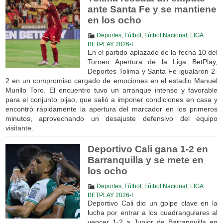
ante Santa Fe y se mantiene
en los ocho
Deportes
,
Fútbol
,
Fútbol Nacional
,
LIGA
BETPLAY 2026-I
En el partido aplazado de la fecha 10 del
Torneo Apertura de la Liga BetPlay,
Deportes Tolima y Santa Fe igualaron 2-
2 en un compromiso cargado de emociones en el estadio Manuel
Murillo Toro. El encuentro tuvo un arranque intenso y favorable
para el conjunto pijao, que salió a imponer condiciones en casa y
encontró rápidamente la apertura del marcador en los primeros
minutos, aprovechando un desajuste defensivo del equipo
visitante.
Deportivo Cali gana 1-2 en
Barranquilla y se mete en
los ocho
Deportes
,
Fútbol
,
Fútbol Nacional
,
LIGA
BETPLAY 2026-I
Deportivo Cali dio un golpe clave en la
lucha por entrar a los cuadrangulares al
vencer 1-2 a Junior de Barranquilla en