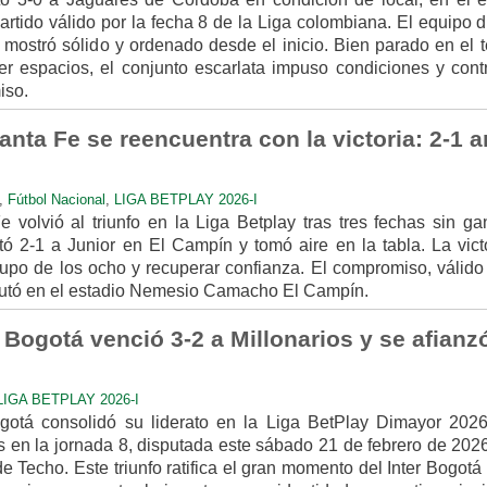
rtido válido por la fecha 8 de la Liga colombiana. El equipo d
mostró sólido y ordenado desde el inicio. Bien parado en el t
r espacios, el conjunto escarlata impuso condiciones y contr
iso.
nta Fe se reencuentra con la victoria: 2-1 a
,
Fútbol Nacional
,
LIGA BETPLAY 2026-I
 volvió al triunfo en la Liga Betplay tras tres fechas sin gan
ó 2-1 a Junior en El Campín y tomó aire en la tabla. La victo
rupo de los ocho y recuperar confianza. El compromiso, válido 
putó en el estadio Nemesio Camacho El Campín.
 Bogotá venció 3-2 a Millonarios y se afianz
LIGA BETPLAY 2026-I
gotá consolidó su liderato en la Liga BetPlay Dimayor 2026-
s en la jornada 8, disputada este sábado 21 de febrero de 202
e Techo. Este triunfo ratifica el gran momento del Inter Bogotá