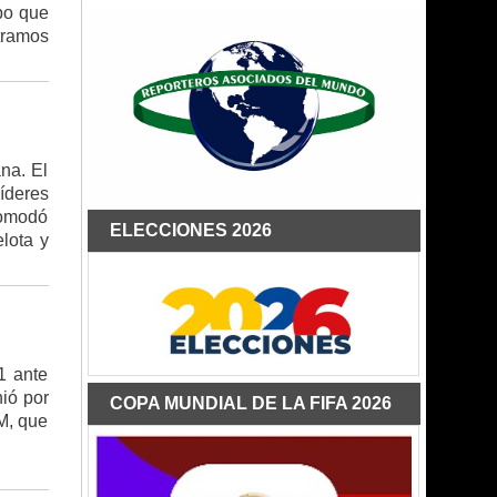
ipo que
 tramos
na. El
líderes
comodó
ELECCIONES 2026
elota y
1 ante
nió por
COPA MUNDIAL DE LA FIFA 2026
IM, que