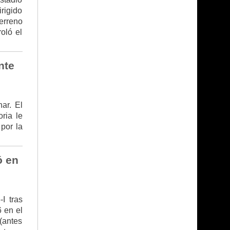
irigido
erreno
oló el
nte
ar. El
ria le
por la
ó en
I tras
6 en el
 (antes