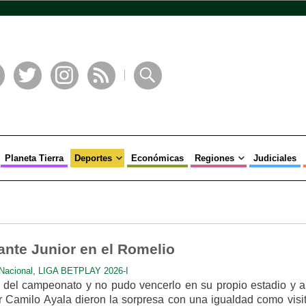
book
Twitter
Instagram
RSS
Buscar
Planeta Tierra
Deportes
Económicas
Regiones
Judiciales
ante Junior en el Romelio
Nacional
,
LIGA BETPLAY 2026-I
ro del campeonato y no pudo vencerlo en su propio estadio y a
or Camilo Ayala dieron la sorpresa con una igualdad como visit