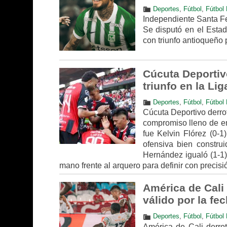
Deportes
,
Fútbol
,
Fútbol 
Independiente Santa Fe 
Se disputó en el Estad
con triunfo antioqueño 
Cúcuta Deportiv
triunfo en la Lig
Deportes
,
Fútbol
,
Fútbol 
Cúcuta Deportivo derrot
compromiso lleno de em
fue Kelvin Flórez (0-1
ofensiva bien construi
Hernández igualó (1-1)
mano frente al arquero para definir con precisi
América de Cali
válido por la fec
Deportes
,
Fútbol
,
Fútbol 
América de Cali derro