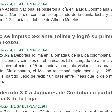
Nacional
,
LIGA BETPLAY 2026-I
y Atlético Nacional se pusieron al día en la Liga Colombiana 
io El Campín, el compromiso aplazado de la quinta fecha y t
por 1-2, gracias al doblete de Alfredo Morelos.
o se impuso 3-2 ante Tolima y logró su prim
a I-2026
Nacional
,
LIGA BETPLAY 2026-I
ó 3-2 a Deportes Tolima en la jornada 8 de la Liga colombiana
ociones y cambios en el marcador. El encargado de abrir la 
), quien al minuto 15 adelantó al conjunto visitante tras una 
da. Sin embargo, el Motilon reaccionó rápidamente y al 28’ 
 el partido luego de recibir un pase entre líneas que lo dejó 
ón.
 derrotó 3-0 a Jaguares de Córdoba en parti
ha 8 de la Liga
Nacional
,
LIGA BETPLAY 2026-I
tó 3-0 a Jaguares de Córdoba en condición de local, en el e