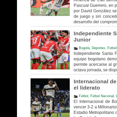
Pascual Guerrero, en pa
por David González se 
de juego y sin concede
desarrollo del comprom
Independiente Sa
Junior
Bogotá
,
Deportes
,
Fútbol
Independiente Santa Fe
equipo bogotano derrot
permite acercarse al g
octava jornada, se dis
Internacional de
el liderato
Fútbol
,
Fútbol Nacional
,
El Internacional de Bo
vencer 3-2 a Millonario
Estadio Metropolitano d