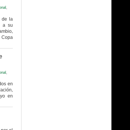
onal
,
 de la
l a su
cambio,
a Copa
e
onal
,
ados en
ación,
ayo en