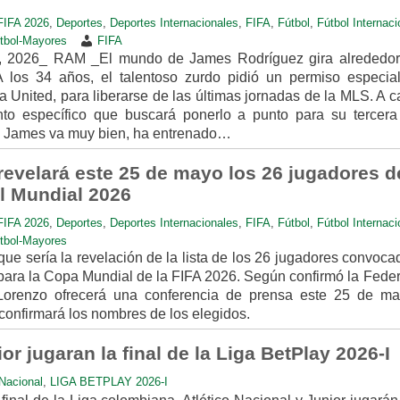
IFA 2026
,
Deportes
,
Deportes Internacionales
,
FIFA
,
Fútbol
,
Fútbol Internaci
tbol-Mayores
FIFA
, 2026_ RAM _El mundo de James Rodríguez gira alrededor
 los 34 años, el talentoso zurdo pidió un permiso especia
a United, para liberarse de las últimas jornadas de la MLS. A 
nto específico que buscará ponerlo a punto para su tercer
de James va muy bien, ha entrenado…
revelará este 25 de mayo los 26 jugadores d
l Mundial 2026
IFA 2026
,
Deportes
,
Deportes Internacionales
,
FIFA
,
Fútbol
,
Fútbol Internaci
tbol-Mayores
que sería la revelación de la lista de los 26 jugadores convoc
para la Copa Mundial de la FIFA 2026. Según confirmó la Feder
 Lorenzo ofrecerá una conferencia de prensa este 25 de m
onfirmará los nombres de los elegidos.
or jugaran la final de la Liga BetPlay 2026-I
Nacional
,
LIGA BETPLAY 2026-I