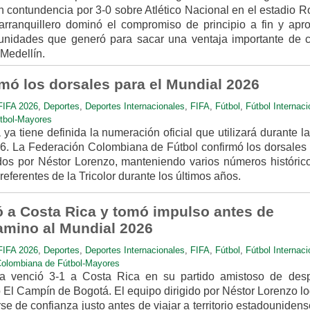
n contundencia por 3-0 sobre Atlético Nacional en el estadio R
arranquillero dominó el compromiso de principio a fin y apr
unidades que generó para sacar una ventaja importante de c
Medellín.
mó los dorsales para el Mundial 2026
IFA 2026
,
Deportes
,
Deportes Internacionales
,
FIFA
,
Fútbol
,
Fútbol Internaci
tbol-Mayores
a tiene definida la numeración oficial que utilizará durante 
6. La Federación Colombiana de Fútbol confirmó los dorsales 
os por Néstor Lorenzo, manteniendo varios números históric
ferentes de la Tricolor durante los últimos años.
 a Costa Rica y tomó impulso antes de
mino al Mundial 2026
IFA 2026
,
Deportes
,
Deportes Internacionales
,
FIFA
,
Fútbol
,
Fútbol Internaci
Colombiana de Fútbol-Mayores
a venció 3-1 a Costa Rica en su partido amistoso de des
 El Campín de Bogotá. El equipo dirigido por Néstor Lorenzo l
rse de confianza justo antes de viajar a territorio estadouniden