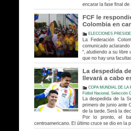
encarar la fase final d
FCF le respondi
Colombia en cam
ELECCIONES PRESIDE
La Federación Colom
comunicado aclarando q
“, aludiendo a su libre
que no hay una facultad 
La despedida de 
llevará a cabo e
COPA MUNDIAL DE LA F
Fútbol Nacional
,
Selección 
La despedida de la Se
primero de junio ante 
de la tarde. Será la d
Por lo pronto, el b
centroamericano. El último cruce se dio en l