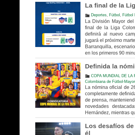
La final de la Li
Deportes
,
Fútbol
,
Fútbol 
La División Mayor del 
final de la Liga Colom
definirá al nuevo cam
jugará el próximo marte
Barranquilla, escenari
en los primeros 90 minut
Definida la nóm
COPA MUNDIAL DE LA F
Colombiana de Fútbol-Mayo
La nómina oficial de 2
completamente definida.
de prensa, manteniendo
novedades destacada
Hernández, mientras que
Los desafíos de 
él