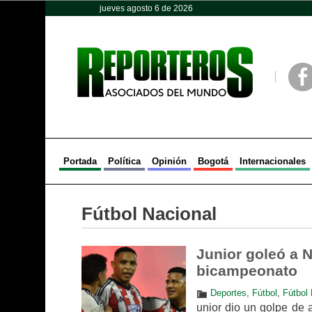
jueves agosto 6 de 2026
Opinión
Política
Deportes
Face
Portada
Política
Opinión
Bogotá
Internacionales
Fútbol Nacional
Junior goleó a N
bicampeonato
Deportes
,
Fútbol
,
Fútbol 
unior dio un golpe de a