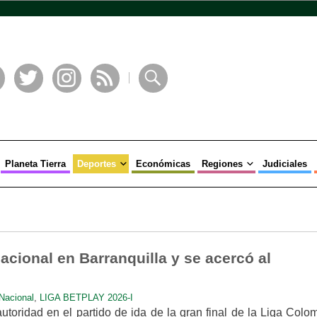
book
Twitter
Instagram
RSS
Buscar
Planeta Tierra
Deportes
Económicas
Regiones
Judiciales
acional en Barranquilla y se acercó al
Nacional
,
LIGA BETPLAY 2026-I
utoridad en el partido de ida de la gran final de la Liga Col