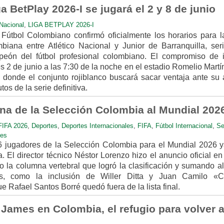
ga BetPlay 2026-I se jugará el 2 y 8 de junio
Nacional
,
LIGA BETPLAY 2026-I
Fútbol Colombiano confirmó oficialmente los horarios para l
biana entre Atlético Nacional y Junior de Barranquilla, ser
peón del fútbol profesional colombiano. El compromiso de 
s 2 de junio a las 7:30 de la noche en el estadio Romelio Mart
o donde el conjunto rojiblanco buscará sacar ventaja ante su a
os de la serie definitiva.
ina de la Selección Colombia al Mundial 202
IFA 2026
,
Deportes
,
Deportes Internacionales
,
FIFA
,
Fútbol Internacional
,
Se
res
6 jugadores de la Selección Colombia para el Mundial 2026 y
 El director técnico Néstor Lorenzo hizo el anuncio oficial e
 la columna vertebral que logró la clasificación y sumando a
s, como la inclusión de Willer Ditta y Juan Camilo «
 Rafael Santos Borré quedó fuera de la lista final.
James en Colombia, el refugio para volver a