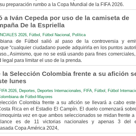
e su preparación rumbo a la Copa Mundial de la FIFA 2026.
ó a Iván Cepeda por uso de la camiseta de
paña De la Espriella
NCIALES 2026
,
Fútbol
,
Fútbol Nacional
,
Política
biana de Fútbol salió al paso de la controversia y emi
ue “cualquier ciudadano puede adquirirla en los puntos autor
 uso., Asimismo, que no se está usando para fines comerciales,
legal para limitar el uso de la prenda.
la Selección Colombia frente a su afición s
ste lunes
IFA 2026
,
Deportes
,
Deportes Internacionales
,
FIFA
,
Fútbol
,
Fútbol Internaci
Colombiana de Fútbol-Mayores
lección Colombia frente a su afición se llevará a cabo este
Costa Rica en el Estadio El Campín. El duelo comenzará sobre
ecimoquinta vez en que ambos seleccionados se midan frente a f
alance es de 11 victorias nacionales y apenas 3 del 
a pasada Copa América 2024,