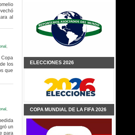
omelio
ovechó
ara al
onal
,
la Copa
ELECCIONES 2026
de los
os que
onal
,
COPA MUNDIAL DE LA FIFA 2026
pedida
ogró un
se para