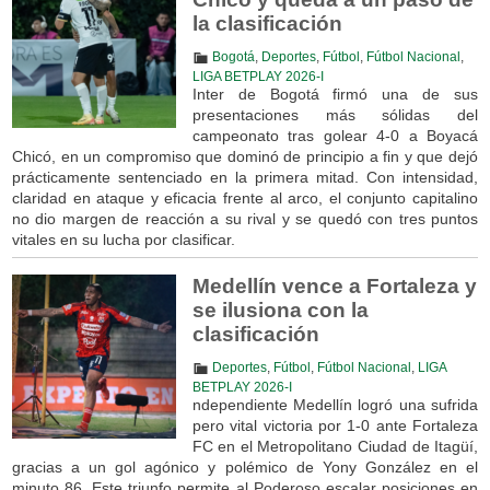
la clasificación
Bogotá
,
Deportes
,
Fútbol
,
Fútbol Nacional
,
LIGA BETPLAY 2026-I
Inter de Bogotá firmó una de sus
presentaciones más sólidas del
campeonato tras golear 4-0 a Boyacá
Chicó, en un compromiso que dominó de principio a fin y que dejó
prácticamente sentenciado en la primera mitad. Con intensidad,
claridad en ataque y eficacia frente al arco, el conjunto capitalino
no dio margen de reacción a su rival y se quedó con tres puntos
vitales en su lucha por clasificar.
Medellín vence a Fortaleza y
se ilusiona con la
clasificación
Deportes
,
Fútbol
,
Fútbol Nacional
,
LIGA
BETPLAY 2026-I
ndependiente Medellín logró una sufrida
pero vital victoria por 1-0 ante Fortaleza
FC en el Metropolitano Ciudad de Itagüí,
gracias a un gol agónico y polémico de Yony González en el
minuto 86. Este triunfo permite al Poderoso escalar posiciones en