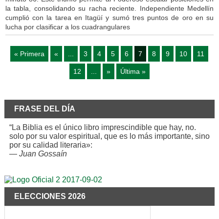
la tabla, consolidando su racha reciente. Independiente Medellín
cumplió con la tarea en Itagüí y sumó tres puntos de oro en su
lucha por clasificar a los cuadrangulares
« Primera
«
...
3
4
5
6
7
8
9
10
11
12
...
»
Última »
FRASE DEL DÍA
“La Biblia es el único libro imprescindible que hay, no.
solo por su valor espiritual, que es lo más importante, sino
por su calidad literaria»:
—
Juan Gossaín
ELECCIONES 2026