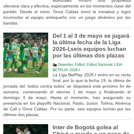
Manizales mostró una propuesta
ofensiva clara y efectiva, especialmente en los momentos clave del
partido. Desde el inicio, Once Caldas tomó la iniciativa y logró
incomodar al equipo antioqueño con un juego dinámico por las
bandas.
Del 1 al 3 de mayo se jugará
la última fecha de la Liga
2026-I,seis equipos luchan
por las últimas dos plazas
Deportes
,
Fútbol
,
Fútbol Nacional
,
LIGA
BETPLAY 2026-I
La Liga BetPlay 2026-I entró en su recta
final, por lo que la fecha 19, la última de
jornada del ‘todos contra todos’ se disputará este próximo fin de
semana, comenzando el viernes 1 de mayo y finalizando el
domingo 3 de mayo. Hasta el momento, han asegurado su
presencia en los playoffs Nacional, Pasto, Junior, Tolima, América
de Cali y Once Caldas. Por su parte, seis equipos luchan por las
últimas dos plazas,
Inter de Bogotá golea al
Chicó y queda a un paso de