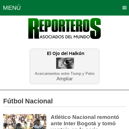
MENÚ
Portada
Política
Opinión
Bogotá
Internacionales
Planeta Tierra
Deportes
Económicas
Regiones
Judiciales
Tecnología
Salud
Turismo
Educación
Neira
Acercamientos entre Trump y Petro
Ampliar
Fútbol Nacional
Atlético Nacional remontó
ante Inter Bogotá y tomó