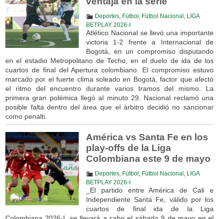
ventaja en la serie
Deportes
,
Fútbol
,
Fútbol Nacional
,
LIGA
BETPLAY 2026-I
Atlético Nacional se llevó una importante
victoria 1-2 frente a Internacional de
Bogotá, en un compromiso disputando
en el estadio Metropolitano de Techo, en el duelo de ida de los
cuartos de final del Apertura colombiano. El compromiso estuvo
marcado por el fuerte clima soleado en Bogotá, factor que afectó
el ritmo del encuentro durante varios tramos del mismo. La
primera gran polémica llegó al minuto 29. Nacional reclamó una
posible falta dentro del área que el árbitro decidió no sancionar
como penalti.
América vs Santa Fe en los
play-offs de la Liga
Colombiana este 9 de mayo
Deportes
,
Fútbol
,
Fútbol Nacional
,
LIGA
BETPLAY 2026-I
_El partido entre América de Cali e
Independiente Santa Fe, válido por los
cuartos de final ida de la Liga
Colombiana 2026-I, se llevará a cabo el sábado 9 de mayo en el