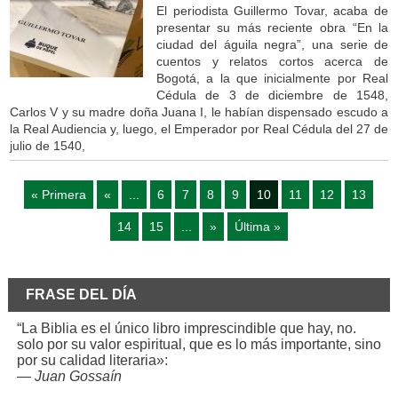
El periodista Guillermo Tovar, acaba de
presentar su más reciente obra “En la
ciudad del águila negra”, una serie de
cuentos y relatos cortos acerca de
Bogotá, a la que inicialmente por Real
Cédula de 3 de diciembre de 1548,
Carlos V y su madre doña Juana I, le habían dispensado escudo a
la Real Audiencia y, luego, el Emperador por Real Cédula del 27 de
julio de 1540,
« Primera
«
...
6
7
8
9
10
11
12
13
14
15
...
»
Última »
FRASE DEL DÍA
“La Biblia es el único libro imprescindible que hay, no.
solo por su valor espiritual, que es lo más importante, sino
por su calidad literaria»:
—
Juan Gossaín