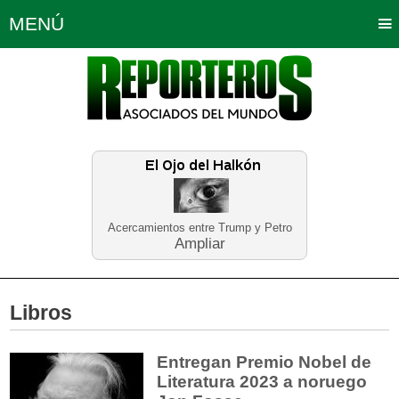
MENÚ
Portada
Política
Opinión
Bogotá
Internacionales
Planeta Tierra
Deportes
Económicas
Regiones
Judiciales
Tecnología
Salud
Turismo
Educación
Neira
Acercamientos entre Trump y Petro
Ampliar
Libros
Entregan Premio Nobel de
Literatura 2023 a noruego