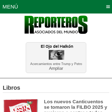
MENÚ
Portada
Política
Opinión
Bogotá
Internacionales
Planeta Tierra
Deportes
Económicas
Regiones
Judiciales
Tecnología
Salud
Turismo
Educación
Neira
Acercamientos entre Trump y Petro
Ampliar
Libros
Los nuevos Canticuentos
se tomaron la FILBO 2025 y