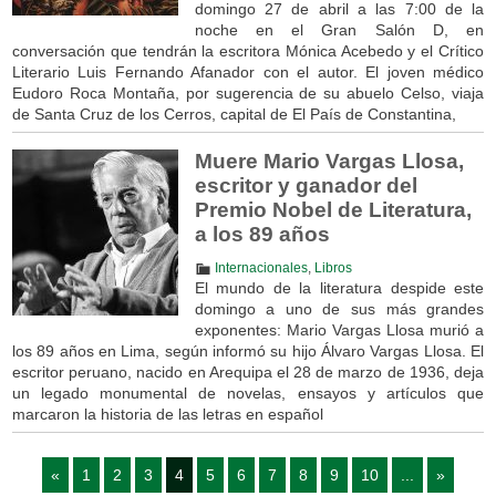
domingo 27 de abril a las 7:00 de la
noche en el Gran Salón D, en
conversación que tendrán la escritora Mónica Acebedo y el Crítico
Literario Luis Fernando Afanador con el autor. El joven médico
Eudoro Roca Montaña, por sugerencia de su abuelo Celso, viaja
de Santa Cruz de los Cerros, capital de El País de Constantina,
Muere Mario Vargas Llosa,
escritor y ganador del
Premio Nobel de Literatura,
a los 89 años
Internacionales
,
Libros
El mundo de la literatura despide este
domingo a uno de sus más grandes
exponentes: Mario Vargas Llosa murió a
los 89 años en Lima, según informó su hijo Álvaro Vargas Llosa. El
escritor peruano, nacido en Arequipa el 28 de marzo de 1936, deja
un legado monumental de novelas, ensayos y artículos que
marcaron la historia de las letras en español
«
1
2
3
4
5
6
7
8
9
10
...
»