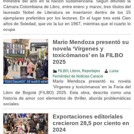
trimestre del año en la nación sudamericana. Según difundió la
Cámara Colombiana de Libro, entre enero y marzo, tres títulos del
laureado Nobel de Literatura se insertaron dentro de los 15
ejemplares preferidos por los lectores. En el lugar tres está Cien
años de Soledad, que vio la luz en 1967, mientras que el cuarto lo
ocupa
Mario Mendoza presentó su
novela ‘Vírgenes y
toxicómanos’ en la FILBO
2025
FILBO
,
Libros
,
Reportajes
Luisa
Fernández de Noticias Caracol
Mario Mendoza presentó su novela
‘Vírgenes y toxicómanos’ en la Feria del
Libro de Bogotá (FILBO) 2025. Esta obra, descrita como una
historia de amor con elementos de thriller, aborda problemáticas
sociales.
Exportaciones editoriales
crecieron 28,5 por ciento en
2024