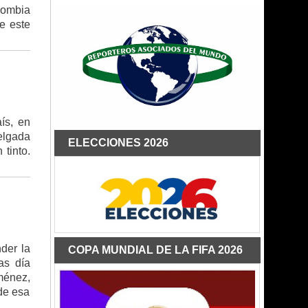
lombia
e este
ís, en
elgada
ELECCIONES 2026
tinto.
nder la
COPA MUNDIAL DE LA FIFA 2026
as día
ménez,
de esa