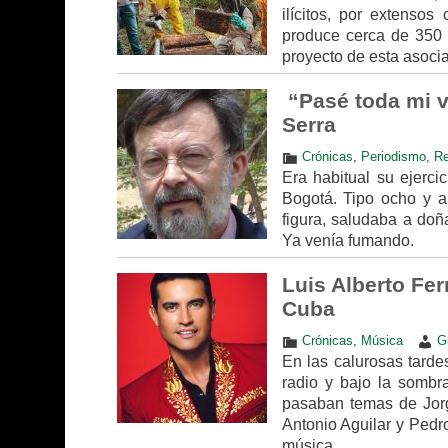
ilícitos, por extenso
produce cerca de 350 
proyecto de esta asocia
“Pasé toda mi v
Serra
Crónicas
,
Periodismo
,
Re
Era habitual su ejerci
Bogotá. Tipo ocho y a
figura, saludaba a doñ
Ya venía fumando.
Luis Alberto Fer
Cuba
Crónicas
,
Música
G
En las calurosas tardes
radio y bajo la sombr
pasaban temas de Jorg
Antonio Aguilar y Pedr
música.