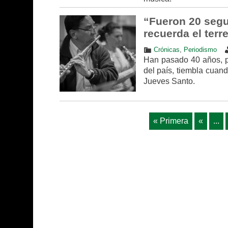
“Fueron 20 segu
recuerda el ter
Crónicas
,
Periodismo
Han pasado 40 años, pe
del país, tiembla cuan
Jueves Santo.
« Primera
«
...