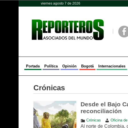
viernes agosto 7 de 2026
Opinión
Política
Deportes
Face
Portada
Política
Opinión
Bogotá
Internacionales
Crónicas
Desde el Bajo C
reconciliación
Crónicas
Oficina d
Al norte de Colombia, c