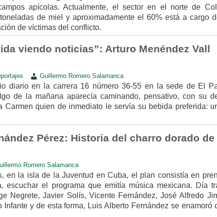
s campos apícolas. Actualmente, el sector en el norte de Co
toneladas de miel y aproximadamente el 60% está a cargo d
ción de víctimas del conflicto.
ida viendo noticias”: Arturo Menéndez Vall
portajes
Guillermo Romero Salamanca
cio diario en la carrera 16 número 36-55 en la sede de El Pa
lgo de la mañana aparecía caminando, pensativo, con su d
a Carmen quien de inmediato le servía su bebida preferida: un 
nández Pérez: Historia del charro dorado de
uillermo Romero Salamanca
, en la isla de la Juventud en Cuba, el plan consistía en pre
a, escuchar el programa que emitía música mexicana. Día tr
e Negrete, Javier Solís, Vicente Fernández, José Alfredo Ji
o Infante y de esta forma, Luis Alberto Fernández se enamoró 