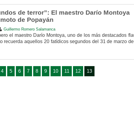
ndos de terror”: El maestro Darío Montoya
remoto de Popayán
Guillermo Romero Salamanca
ro el maestro Darío Montoya, uno de los más destacados flau
do recuerda aquellos 20 fatídicos segundos del 31 de marzo de
4
5
6
7
8
9
10
11
12
13