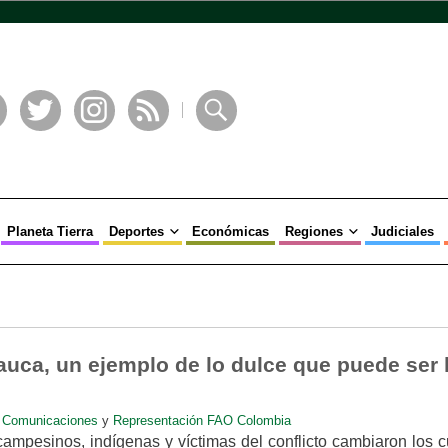
book
Twitter
Instagram
RSS
Buscar
Planeta Tierra
Deportes
Económicas
Regiones
Judiciales
auca, un ejemplo de lo dulce que puede ser 
e Comunicaciones
y
Representación FAO Colombia
ampesinos, indígenas y víctimas del conflicto cambiaron los c